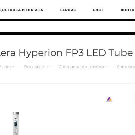
ДОСТАВКА И ОПЛАТА
СЕРВИС
БЛОГ
КОНТА
era Hyperion FP3 LED Tube 
—
—
—
 свет
Видеосвет
Светодиодные трубки
Светодио