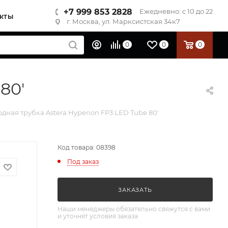
+7 999 853 2828
Ежедневно: с 10 до 22
КТЫ
г. Москва, ул. Марксистская 34к7
0
0
0
80'
дная трубка Astera Hyperion FP3 LED Tube 80'
Код товара: 08398
Под заказ
ЗАКАЗАТЬ
Наши менеджеры обязательно свяжутся с вами
и уточнят условия заказа