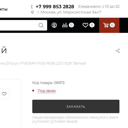
+7 999 853 2828
Ежедневно: с 10 до 22
КТЫ
г. Москва, ул. Марксистская 34к7
0
0
0
ый
ль Zhiyun FIVERAY F100 RGB LED 19,8" Белый
Код товара: 08973
Под заказ
ЗАКАЗАТЬ
Наши менеджеры обязательно свяжутся с вами
и уточнят условия заказа