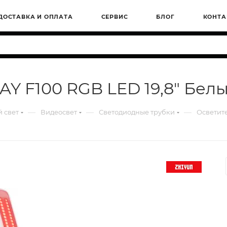
ДОСТАВКА И ОПЛАТА
СЕРВИС
БЛОГ
КОНТА
AY F100 RGB LED 19,8" Бел
—
—
—
 свет
Видеосвет
Светодиодные трубки
Осветите