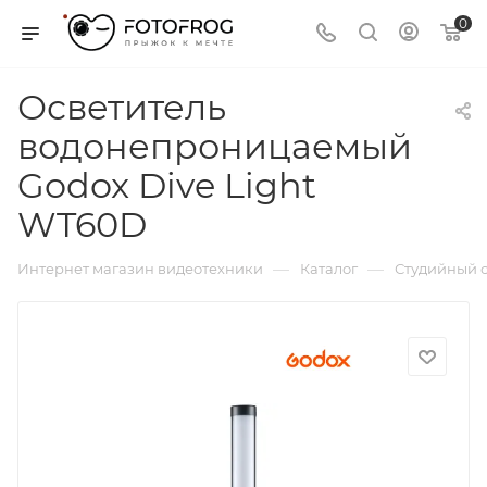
0
Осветитель
водонепроницаемый
Godox Dive Light
WT60D
—
—
Интернет магазин видеотехники
Каталог
Студийный с