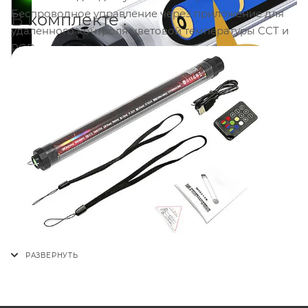
Беспроводное управление через приложение для
В комплекте :
удаленного контроля цветовой температуры CCT и
RGB
Встроенный аккумулятор: время работы до 5 часов
Управление несколькими светильниками с
помощью включенного пульта дистанционного
управления
4 режима: Молния, Градиент, Прогрессивный,
Полицейский автомобиль