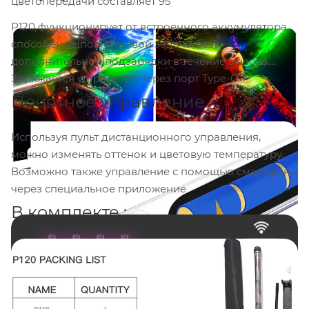
цветопередачи составляет 95
P120 функционирует от встроенного аккумулятора,
способен выполнять свои задачи без
дополнительной подзарядки в течение 5 часов.
Заряжается устройство через порт Type-C
Понятное управление
Используя пульт дистанционного управления,
можно изменять оттенок и цветовую температуру.
Возможно также управление с помощью смартфона
через специальное приложение
В комплекте :