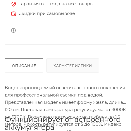
Гарантия от 1 года на все товары
Скидки при самовывозе
ОПИСАНИЕ
ХАРАКТЕРИСТИКИ
Водонепроницаемый осветитель нового поколения
для профессиональной съемки под водой.
Представленная модель имеет форму жезла, длина
120 см. Цветовая температура регулируема, от 3000К
до 5700К. Возможно погружение на глубину до 1.5
Функционирует от встроенного
метров. Яркость регулируется от 5 до 100%. Индекс
аккумулятора