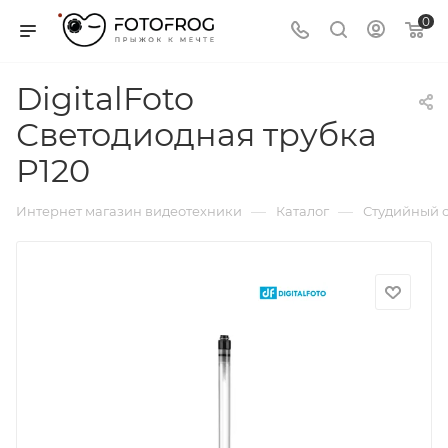
0
DigitalFoto
Светодиодная трубка
P120
—
—
Интернет магазин видеотехники
Каталог
Студийный с