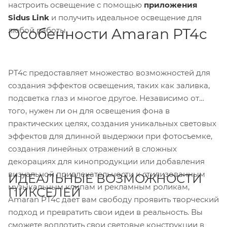
настроить освещение с помощью
приложения
Sidus Link
и получить идеальное освещение для
любой работы.
Особенности Amaran PT4c
PT4c предоставляет множество возможностей для
создания эффектов освещения, таких как заливка,
подсветка глаз и многое другое. Независимо от
того, нужен ли он для освещения фона в
практических целях, создания уникальных световых
эффектов для длинной выдержки при фотосъемке,
создания линейных отражений в сложных
декорациях для кинопродукции или добавления
визуальной привлекательности к стилизованным
ИДЕАЛЬНЫЕ ВОЗМОЖНОСТИ
музыкальным клипам и рекламным роликам,
ПИКСЕЛЕЙ
Amaran PT4c дает вам свободу проявить творческий
подход и превратить свои идеи в реальность. Вы
сможете воплотить свои световые конструкции в