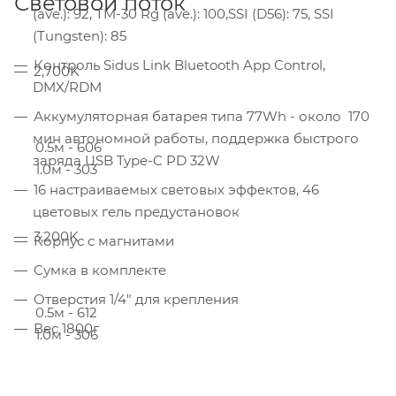
Световой поток
(ave.): 92, TM-30 Rg (ave.): 100,SSI (D56): 75, SSI
(Tungsten): 85
Контроль Sidus Link Bluetooth App Control,
2,700K
DMX/RDM
Аккумуляторная батарея типа 77Wh - около 170
мин автономной работы, поддержка быстрого
0.5м - 606
заряда USB Type-C PD 32W
1.0м - 303
16 настраиваемых световых эффектов, 46
цветовых гель предустановок
3,200K
Корпус с магнитами
Сумка в комплекте
Отверстия 1/4" для крепления
0.5м - 612
Вес 1800г
1.0м - 306