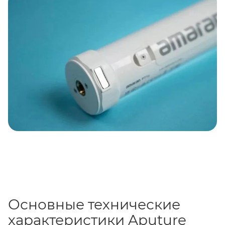
быстрой зарядке,
Aputure Amaran PT4c
достигает
полной емкости за примерно 3 часа. Встроенные
батареи положительно влияют на ваш рабочий
процесс на площадке съемки, позволяя вам легко и
удобно размещать и скрывать светодиодные
пиксельные трубки в любом месте.
Основные технические
характеристики Aputure