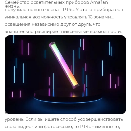
Семейство осветительных приборов Amaran
жизнь.
получило нового члена - PT4c. У этого прибора есть
уникальная возможность управлять 16 зонами
освещения независимо друг от друга, что
значительно расширяет пиксельные возможности.
PT4c переводит световые эффекты на новый
уровень, сравнимый только с лучшими источниками
света на рынке. Один из главных особенностей PT4c
- это новый слой эффектов, который позволяет
создавать действительно уникальные и динамичные
пиксельные эффекты. Эти эффекты могут быть
созданы с помощью 7 предварительно
запрограммированных эффектов Pixel FX на
нескольких пикселях. Таким образом, позвольте
себе экспериментировать с широким спектром
возможностей и вывести свои творения на новый
уровень. Если вы ищете способ усовершенствовать
свою видео- или фотосессию, то PT4c - именно то,