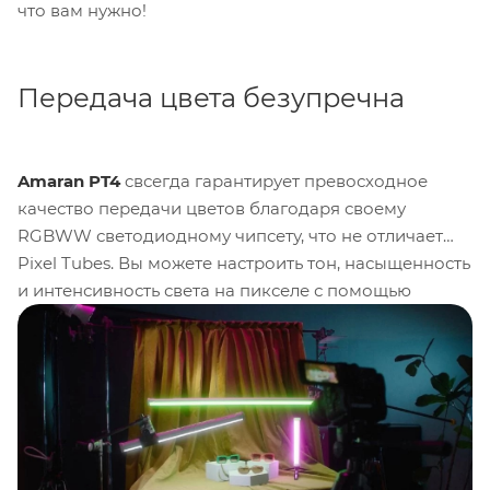
что вам нужно!
Передача цвета безупречна
Amaran PT4
cвсегда гарантирует превосходное
качество передачи цветов благодаря своему
RGBWW светодиодному чипсету, что не отличает
Pixel Tubes. Вы можете настроить тон, насыщенность
и интенсивность света на пикселе с помощью
настройки CCT точки белого от 2700K до 10000K, а
также регулировать колебания зеленого на полную
эффективность. Преимущества Pixel Tubes, такие как
CRI 95, TLCI 98 и Tungsten SSI 85, гарантируют
точную передачу цветов, и вы можете быть уверены,
что световые трубки украсят ваше творчество.