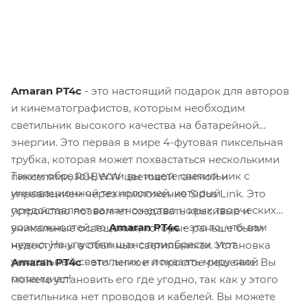
Amaran PT4c
- это настоящий подарок для авторов
и кинематографистов, которым необходим
светильник высокого качества на батарейной
энергии. Это первая в мире 4-футовая пиксельная
трубка, которая может похвастаться несколькими
Таким образом, если вы ищете светильник с
пикселями, RGBWW цветовой гаммой и
инновационной технологией, который
управлением через приложение Sidus Link. Это
предоставляет вам множество новых творческих
устройство позволяет создавать красивые и
возможностей, то
Amaran PT4c
- это то, что вам
уникальные освещения, которые раньше были
нужно. Не упустите шанс приобрести этот
недоступны в обычных светильниках. Установка
уникальный светильник и показать миру свой
Amaran PT4c
- это легкое и простое решение. Вы
потенциал!
можете установить его где угодно, так как у этого
светильника нет проводов и кабелей. Вы можете