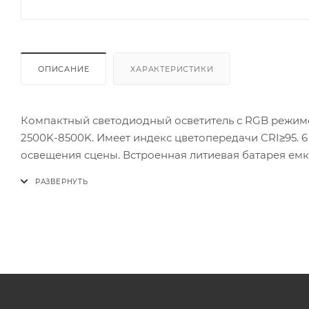
ОПИСАНИЕ
ХАРАКТЕРИСТИКИ
Компактный светодиодный осветитель с RGB режим
2500K-8500K. Имеет индекс цветопередачи CRI≥95. 6 световых эффектов. Отличное решение для художественного
освещения сцены. Встроенная литиевая батарея емкос
максимальной яркости. USB Type C порт для зарядки 