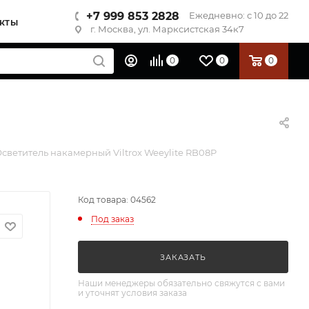
+7 999 853 2828
Ежедневно: с 10 до 22
КТЫ
г. Москва, ул. Марксистская 34к7
0
0
0
светитель накамерный Viltrox Weeylite RB08P
Код товара: 04562
Под заказ
ЗАКАЗАТЬ
Наши менеджеры обязательно свяжутся с вами
и уточнят условия заказа