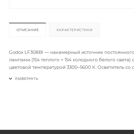
ОПИСАНИЕ
ХАРАКТЕРИСТИКИ
Godox LF308BI — накамерный источник постоянного
лампами (154 теплого + 154 холодного белого света)
цветовой температурой 3300–5600 К. Осветитель с
цветопередачи CRI >95 может использоваться во врем
Варианты электропитания: 7,4В литиевая батарея (N
сетевой адаптер 6,5~12В, 4А
Количество светодиодов: 308 (154 теплого + 154 холо
Максимальная мощность: 18Вт
Цветовая температура: 3300К~5600K ±300К
CRI: >95