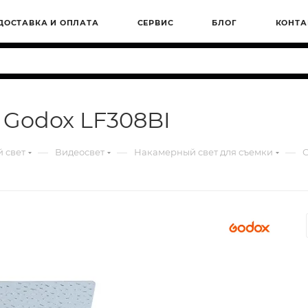
ДОСТАВКА И ОПЛАТА
СЕРВИС
БЛОГ
КОНТА
 Godox LF308BI
—
—
—
 свет
Видеосвет
Накамерный свет для съемки
О