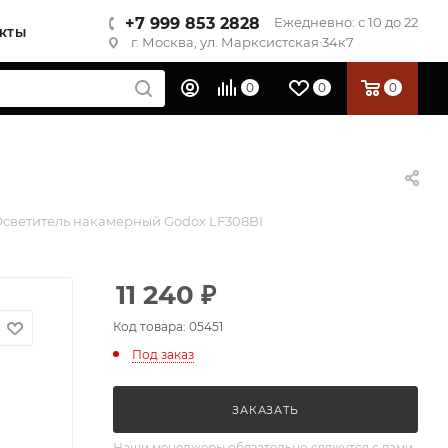
+7 999 853 2828
Ежедневно: с 10 до 22
КТЫ
г. Москва, ул. Марксистская 34к7
0
0
0
светитель накамерный Godox LF308BI
11 240
₽
Код товара: 05451
Под заказ
ЗАКАЗАТЬ
Наши менеджеры обязательно свяжутся с вами