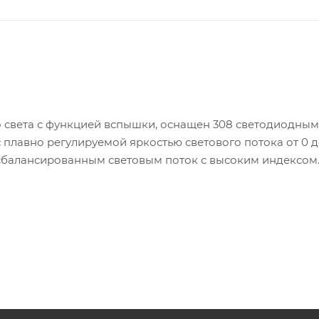
 света с функцией вспышки, оснащен 308 светодиодны
 с плавно регулируемой яркостью светового потока от 0 д
о сбалансированным световым поток с высоким индексом
я фото- и видеосъемки как в студии, так и за ее предел
P-F970) (приобретается отдельно)
дного белого света)