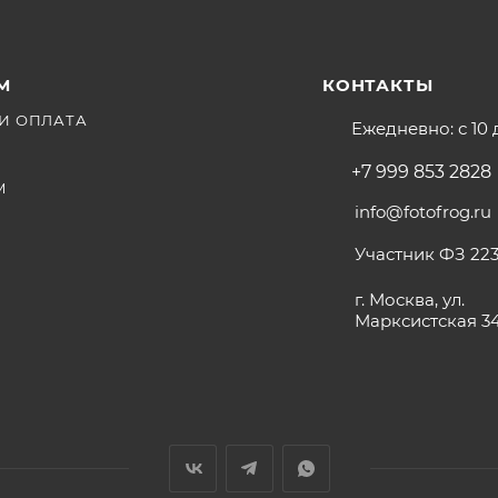
(шаг 1%)
dox X, Bluetooth
М
КОНТАКТЫ
И ОПЛАТА
Ежедневно: с 10 
+7 999 853 2828
М
info@fotofrog.ru
Участник ФЗ 223
ашмак”
г. Москва, ул.
Марксистская 3