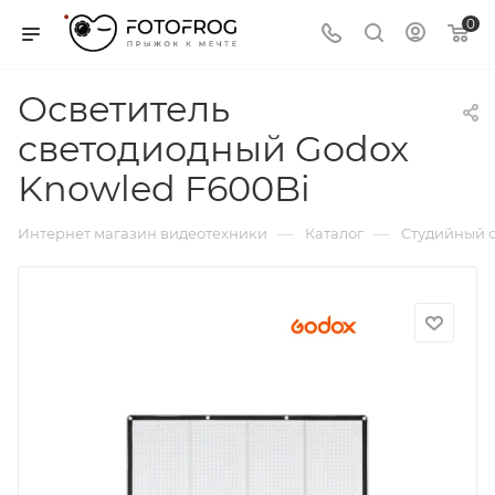
0
Осветитель
светодиодный Godox
Knowled F600Bi
—
—
Интернет магазин видеотехники
Каталог
Студийный с