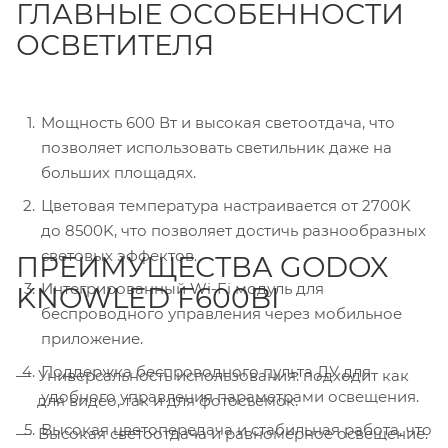
ГЛАВНЫЕ ОСОБЕННОСТИ
ОСВЕТИТЕЛЯ
Мощность 600 Вт и высокая светоотдача, что
позволяет использовать светильник даже на
больших площадях.
Цветовая температура настраивается от 2700K
до 8500K, что позволяет достичь разнообразных
световых эффектов.
ПРЕИМУЩЕСТВА GODOX
Интегрированный Wi-Fi модуль для
KNOWLED F600BI
беспроводного управления через мобильное
приложение.
Поддержка беспроводного пульта ДУ для
Универсальность использования: подходит как
удобного управления параметрами освещения.
для видео, так и для фотосъемок.
Высокая цветопередача и стабильная работа, что
Высокая светоотдача и равномерное освещение.