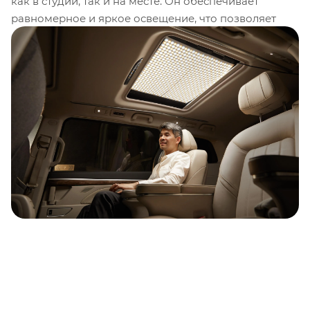
как в студии, так и на месте. Он обеспечивает
равномерное и яркое освещение, что позволяет
создавать высококачественные изображения.
Светильник комплектуется мягким диффузором,
который помогает создавать более естественное
освещение без жестких теней. Тонкий и
универсальный светильник, предназначенный для
обеспечения гибкости в любых условиях, складная
двухцветная светодиодная световая панель 4 x 4
дюйма KNOWLED F600Bi от Godox обеспечивает
удобство и портативность для профессионалов
кино и телевидения.