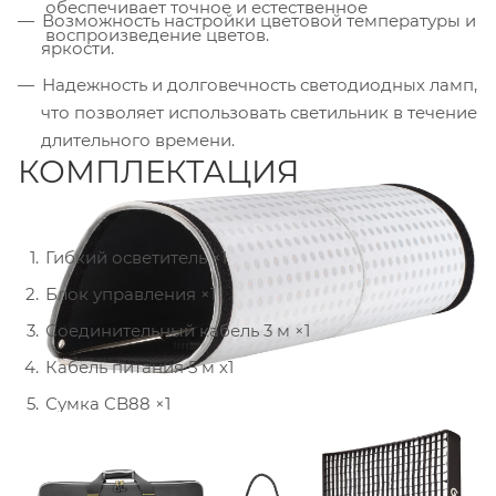
обеспечивает точное и естественное
Возможность настройки цветовой температуры и
воспроизведение цветов.
яркости.
Надежность и долговечность светодиодных ламп,
что позволяет использовать светильник в течение
длительного времени.
КОМПЛЕКТАЦИЯ
Гибкий осветитель ×1
Блок управления ×1
Соединительный кабель 3 м ×1
Кабель питания 5 м x1
Сумка CB88 ×1
Софтбокс с сотами FS600 ×1
Съемная металлическая рама MB-F600 x1