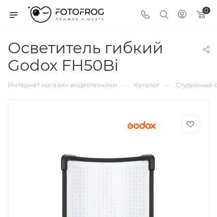
0
Осветитель гибкий
Godox FH50Bi
—
—
Интернет магазин видеотехники
Каталог
Студийный с