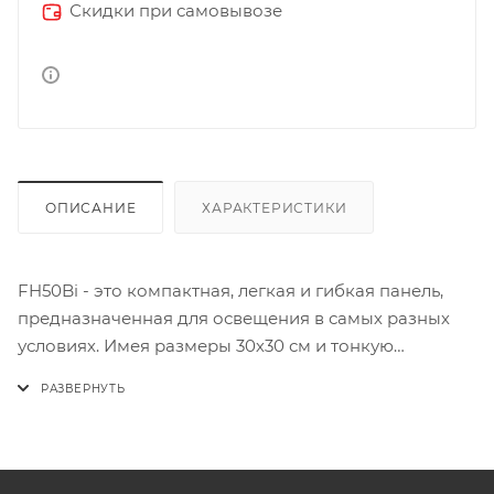
Скидки при самовывозе
ОПИСАНИЕ
ХАРАКТЕРИСТИКИ
FH50Bi - это компактная, легкая и гибкая панель,
предназначенная для освещения в самых разных
условиях. Имея размеры 30х30 см и тонкую
изгибаемую конструкцию, она хорошо подходит
для установки в любом пространстве, даже самом
ограниченном, например, на козырьке автомобиля,
в углу стены и т.д. Высококачественный
металлический каркас осветителя позволяет