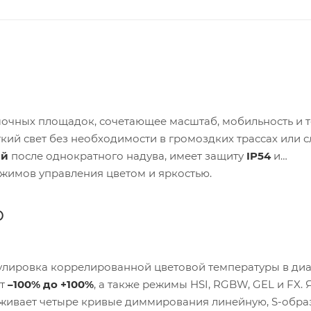
очных площадок, сочетающее масштаб, мобильность и 
гкий свет без необходимости в громоздких трассах или 
ей
после однократного надува, имеет защиту
IP54
и
жимов управления цветом и яркостью.
ю
гулировка коррелированной цветовой температуры в ди
от
–100% до +100%
, а также режимы HSI, RGBW, GEL и FX. 
живает четыре кривые диммирования линейную, S-обра