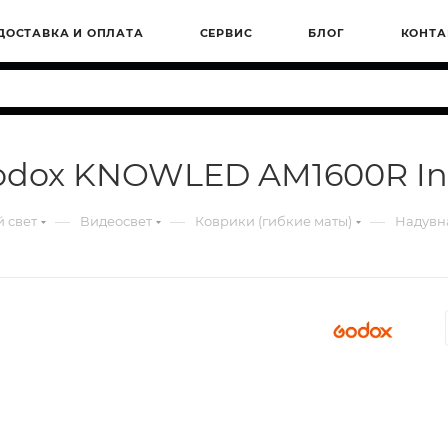
ДОСТАВКА И ОПЛАТА
СЕРВИС
БЛОГ
КОНТА
dox KNOWLED AM1600R Infl
—
—
—
 свет
Видеосвет
Коврики (гибкие маты)
Надувн