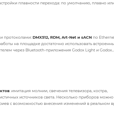
стройки плавности перехода: по умолчанию, плавно ил
и протоколами:
DMX512, RDM, Art-Net и sACN
по Etherne
 работы на площадке достаточно использовать встроенн
телем через Bluetooth-приложения Godox Light и Godox
ктов
: имитация молнии, свечения телевизора, костра,
листичных источников света. Несколько приборов можно
риев с возможностью внесения изменений в реальном в