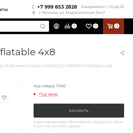
+7 999 853 2828
Ежедневно: с 10 до 22
КТЫ
г. Москва, ул. Марксистская 34к7
0
0
0
atable 4x8
ая RGB панель Godox KNOWLED AM1600R Inflatable 4x8
Код товара: 17460
Под заказ
ЗАКАЗАТЬ
Наши менеджеры обязательно свяжутся с вами
и уточнят условия заказа