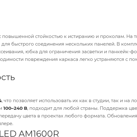
с повышенной стойкостью к истиранию и проколам. На 
для быстрого соединения нескольких панелей. В компл
ссеивания, юбка для ограничения засветки и панкейк-ф
ходимости повреждения каркаса легко устраняются с п
сть
4
, что позволяет использовать их как в студии, так и на л
ти
100–240 В
, подходит для любой страны. Поддержка цв
 передачу цвета в проектах любого формата. Обновлени
лере.
LED AM1600R