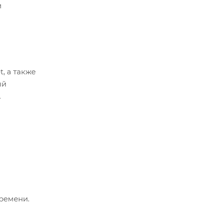
и
t, а также
ый
ремени.