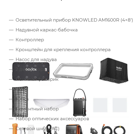
Осветительный прибор KNOWLED AM1600R (4×8')
Надувной каркас-бабочка
Контроллер
Кронштейн для крепления контроллера
Насос для надува
2 диффузора
Панкейк-фонарик
Соты
Юбка
Ремонтный набор
Набор оптических аксессуаров
Сетевой шнур (AC)