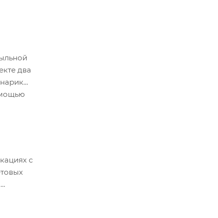
тыльной
екте два
онарик
омощью
окациях с
етовых
я