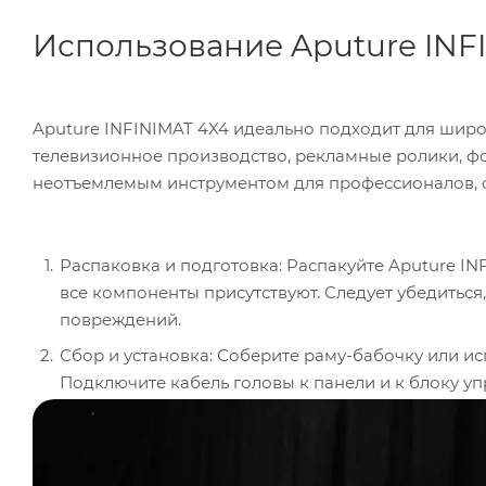
Использование Aputure INF
Aputure INFINIMAT 4X4 идеально подходит для широ
телевизионное производство, рекламные ролики, фо
неотъемлемым инструментом для профессионалов, с
Распаковка и подготовка: Распакуйте Aputure IN
все компоненты присутствуют. Следует убедиться
повреждений.
Сбор и установка: Соберите раму-бабочку или ис
Подключите кабель головы к панели и к блоку уп
Надувание: Если вы планируете использовать Apu
комплекте идущий насос для надувания. Прослед
Подключение к питанию: Подключите блок управл