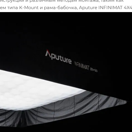
онструкции и различным методам монтажа, таким как
м типа K-Mount и рама-бабочка, Aputure INFINIMAT 4X4
оцессы. Это обеспечивает максимальную гибкость при 
INIMAT 4X4 оснащены технологией управления пикселя
костью, даже при самых низких уровнях затемнения. Это
ветительные эффекты и сохранять высокую качественну
ребований арендаторов, Aputure INFINIMAT 4X4 имеют 
65 от погодных условий. Это обеспечивает долговечнос
ии, что делает INFINIMAT 4X4 незаменимым инструмент
месте.