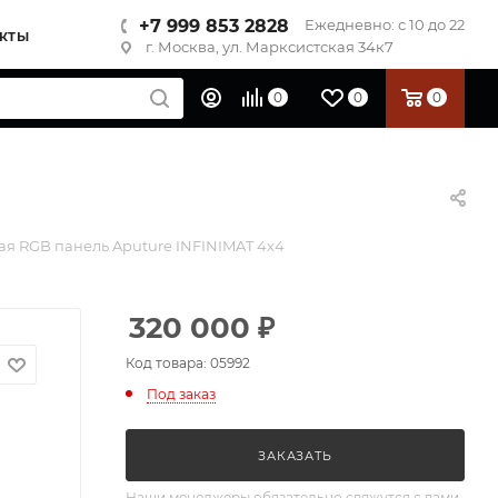
+7 999 853 2828
Ежедневно: с 10 до 22
КТЫ
г. Москва, ул. Марксистская 34к7
0
0
0
я RGB панель Aputure INFINIMAT 4x4
320 000
₽
Код товара: 05992
Под заказ
ЗАКАЗАТЬ
Наши менеджеры обязательно свяжутся с вами