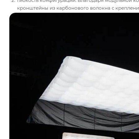
Гибкость конфигурации: Благодаря модульной к
кронштейны из карбонового волокна с крепление
интегрируется в различные производственные пр
освещения под конкретные условия съемки.
Точное управление пикселями: Все Aputure INF
что обеспечивает точное управление цветом и яр
позволяет создавать точно отрегулированные ос
на видеозаписях и фотографиях.
Прочная конструкция: Разработанные с учетом т
надежную конструкцию, а также оценку защиты IP
надежность работы в любых условиях эксплуатац
профессиональных съемок как в студии, так и на 