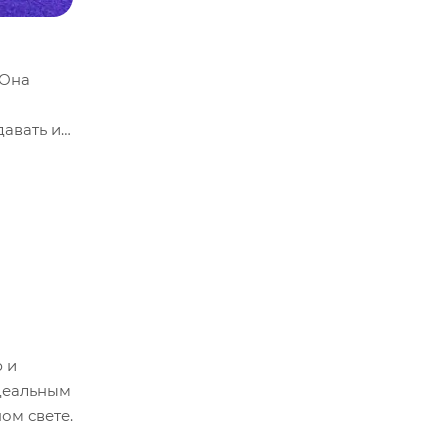
 Она
давать и
 и
идеальным
ом свете.