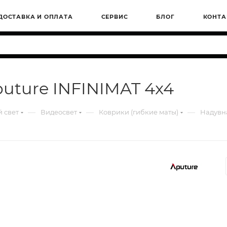
ДОСТАВКА И ОПЛАТА
СЕРВИС
БЛОГ
КОНТА
uture INFINIMAT 4x4
—
—
—
 свет
Видеосвет
Коврики (гибкие маты)
Надувна