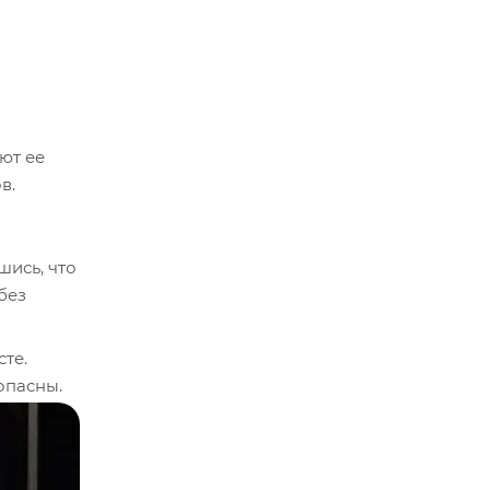
ют ее
в.
шись, что
без
те.
опасны.
кладок.
 ток