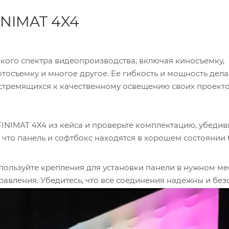
INIMAT 4X4
кого спектра видеопроизводства, включая киносъемку,
тосъемку и многое другое. Ее гибкость и мощность дела
тремящихся к качественному освещению своих проекто
FINIMAT 4X4 из кейса и проверьте комплектацию, убедив
, что панель и софтбокс находятся в хорошем состоянии 
пользуйте крепления для установки панели в нужном мес
равления. Убедитесь, что все соединения надежны и без
ture INFINIMAT 4X4 как надувную панель, используйте в
ите, чтобы панель была равномерно надута и не имела с
ения к источнику питания. Убедитесь, что напряжение и