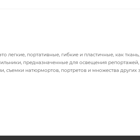
то легкие, портативные, гибкие и пластичные, как ткань,
тильники, предназначенные для освещения репортажей,
и, съемки натюрмортов, портретов и множества других з
окачественный свет с регулируемой яркостью и обеспеч
 (лампа накаливания) до 5600К (дневной свет).