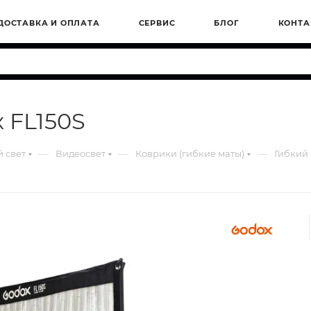
ДОСТАВКА И ОПЛАТА
СЕРВИС
БЛОГ
КОНТА
 FL150S
—
—
—
 свет
Видеосвет
Коврики (гибкие маты)
Гибкий 