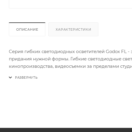
ОПИСАНИЕ
ХАРАКТЕРИСТИКИ
Серия гибких светодиодных осветителей Godox FL - э
придания нужной формы. Гибкие светодиодные све
кинопроизводства, видеосъемки за пределами студи
Гибкие светодиодные осветители производят высок
легкое переключение цветовой температуры от 3300К
В комплекте чехол для хранения: 1x Чехол
Фотометрия:399 fc / 4300 Люкс при 3,3 ' / 1 м
Цветовая температура: от 3300 до 5600K +/-200K
Цветовые режимы: Дневной свет, вольфрам
Стандарт точности цветопередачи: