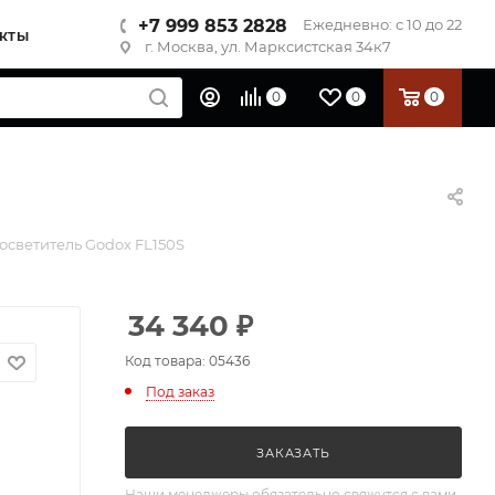
+7 999 853 2828
Ежедневно: с 10 до 22
КТЫ
г. Москва, ул. Марксистская 34к7
0
0
0
осветитель Godox FL150S
34 340
₽
Код товара: 05436
Под заказ
ЗАКАЗАТЬ
Наши менеджеры обязательно свяжутся с вами