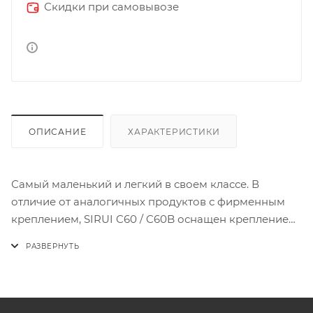
Скидки при самовывозе
ОПИСАНИЕ
ХАРАКТЕРИСТИКИ
Самый маленький и легкий в своем классе. В
отличие от аналогичных продуктов с фирменным
креплением, SIRUI C60 / C60B оснащен креплением
Bowens для дополнительной универсальности. IRUI
оптимизировала общий дизайн C60 /C60B, чтобы
сделать его более совместимым с креплением
Bowens. При использовании с входящим в комплект
55-градусным отражателем C60 /C60B излучает