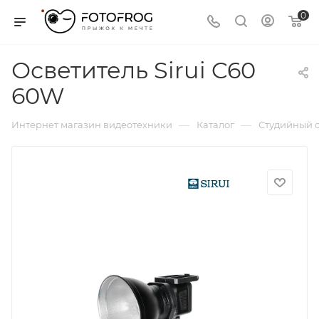
0
Осветитель Sirui C60
60W
—
—
Интернет магазин видеотехники
Каталог
Студийный с