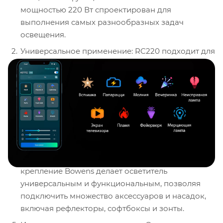
мощностью 220 Вт спроектирован для
выполнения самых разнообразных задач
освещения.
Универсальное применение: RC220 подходит для
киносъемки, стриминга, портретной и
предметной фотографии, записи интервью и
многих других целей.
Световые эффекты: Встроенные световые
эффекты позволяют создавать разнообразные
сценарии работы, что делает его идеальным
инструментом для креативных проектов.
Универсальное крепление: Стандартное
крепление Bowens делает осветитель
универсальным и функциональным, позволяя
подключить множество аксессуаров и насадок,
включая рефлекторы, софтбоксы и зонты.