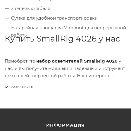
2 сетевых кабеля
Сумка для удобной транспортировки
Батарейная площадка V-mount для непрерывной
работы
Купить SmallRig 4026 у нас
Приобретите
набор осветителей SmallRig 4026
у
нас, и вы получите мощный и надежный инструмент
для вашей творческой работы. Наш интернет-
магазин FotoFrog гарантирует качество и
доступность этого осветителя, а также быструю
доставку и профессиональную поддержку. Сделайте
вашу работу с видеотехникой более яркой и
качественной с осветителями SmallRig 4026!
ИНФОРМАЦИЯ