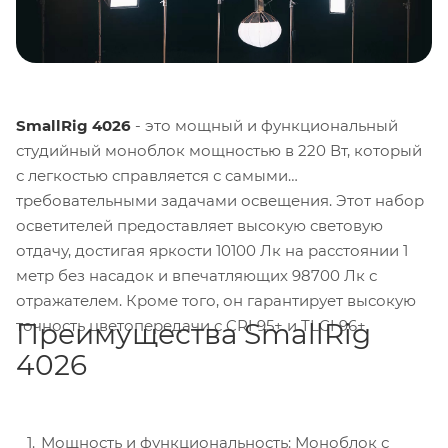
SmallRig 4026
- это мощный и функциональный
студийный моноблок мощностью в 220 Вт, который
с легкостью справляется с самыми
требовательными задачами освещения. Этот набор
осветителей предоставляет высокую световую
отдачу, достигая яркости 10100 Лк на расстоянии 1
метр без насадок и впечатляющих 98700 Лк с
отражателем. Кроме того, он гарантирует высокую
точность цветопередачи с CRI 95+ и TLCI 96+.
Преимущества SmallRig
4026
Мощность и функциональность: Моноблок с