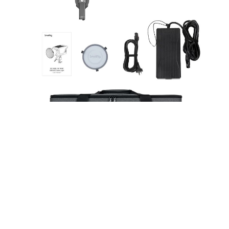
Купить SmallRig 3966 у нас
Приобретите этот великолепный студийный