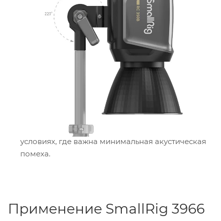
управления через мобильное приложение
SmallGoGo на расстоянии до 100 метров, вы
сможете настраивать осветление с удобством.
Также есть возможность регулировать
параметры на задней панели или с
использованием дистанционного пульта
(продается отдельно).
Бесшумная работа: Новая интеллектуальная
система активного охлаждения обеспечивает
работу с уровнем шума всего 28 дБ, что
идеально подходит для использования в
условиях, где важна минимальная акустическая
помеха.
Применение SmallRig 3966