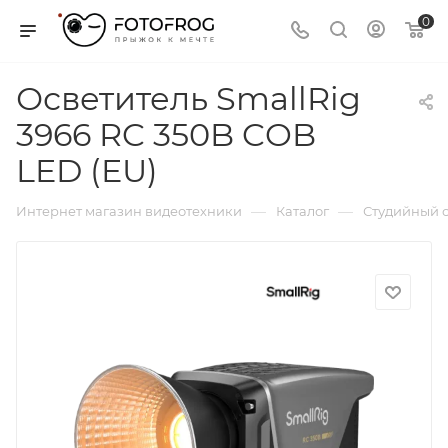
0
Осветитель SmallRig
3966 RC 350B COB
LED (EU)
—
—
Интернет магазин видеотехники
Каталог
Студийный с