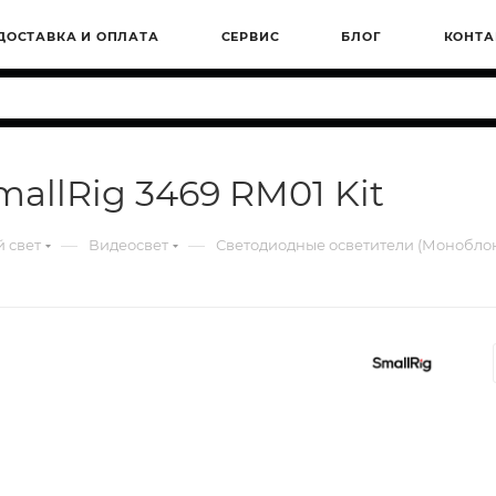
ДОСТАВКА И ОПЛАТА
СЕРВИС
БЛОГ
КОНТА
allRig 3469 RM01 Kit
—
—
 свет
Видеосвет
Светодиодные осветители (Монобло