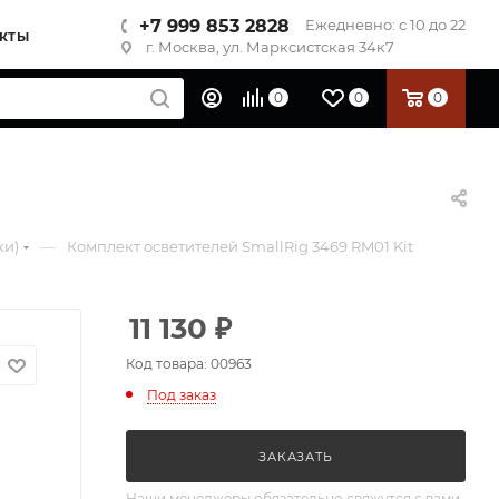
+7 999 853 2828
Ежедневно: с 10 до 22
КТЫ
г. Москва, ул. Марксистская 34к7
0
0
0
—
ки)
Комплект осветителей SmallRig 3469 RM01 Kit
11 130
₽
Код товара: 00963
Под заказ
ЗАКАЗАТЬ
Наши менеджеры обязательно свяжутся с вами