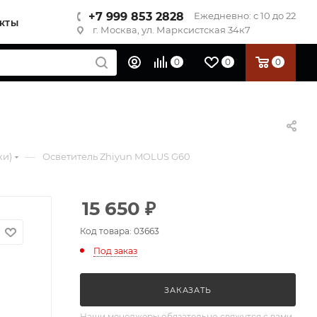
+7 999 853 2828
Ежедневно: с 10 до 22
КТЫ
г. Москва, ул. Марксистская 34к7
0
0
0
—
ки)
Осветитель Zhiyun MOLUS G60
15 650
₽
Код товара: 03663
Под заказ
ЗАКАЗАТЬ
Наши менеджеры обязательно свяжутся с вами