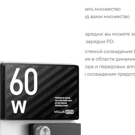
доставляет возможность устанавливать множество
и Bowens mount, что открывает перед вами множество
 ZHIYUN предоставляет две опции зарядки: вы можете з
 поддерживающий протокол быстрой зарядки PD.
s G60 обладает запатентованной системой охлаждения 
гия охлаждения использует достижения в области динами
льной формы, управляемого вентилятора и передовых алг
еллектуального управления, система охлаждения предо