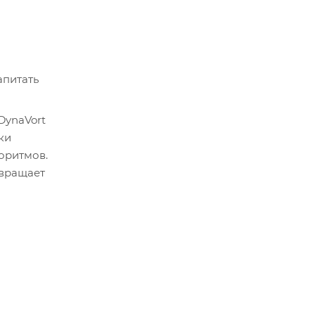
апитать
DynaVort
ки
оритмов.
твращает