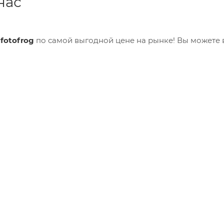
нас
е
fotofrog
по самой выгодной цене на рынке! Вы можете 
онсультацию у наших специалистов по любым вопросам.
М
КОНТАКТЫ
И ОПЛАТА
Ежедневно: с 10 
+7 999 853 2828
М