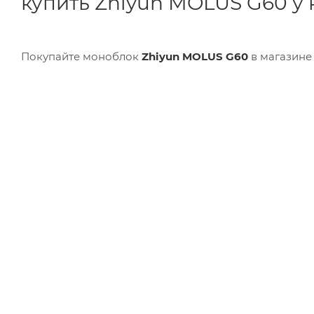
купить Zhiyun MOLUS G60 у 
Покупайте моноблок
Zhiyun MOLUS G60
в магазин
так же другую операторскую технику, и получить к
ИНФОРМАЦИЯ
КЛИЕНТА
О КОМПАНИИ
ДОСТАВКА 
ПОЛЬЗОВАТЕЛЬСКОЕ СОГЛАШЕНИЕ
ГАРАНТИЯ
ПОЛИТИКА КОНФИДЕНЦИАЛЬНОСТИ
ПАРТНЕРА