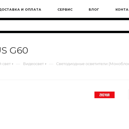
ДОСТАВКА И ОПЛАТА
СЕРВИС
БЛОГ
КОНТА
US G60
—
—
 свет
Видеосвет
Светодиодные осветители (Монобло