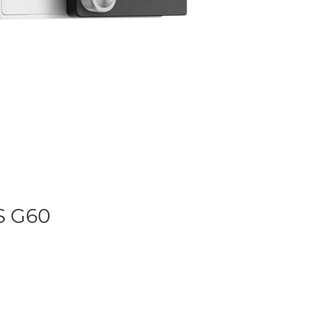
S G60