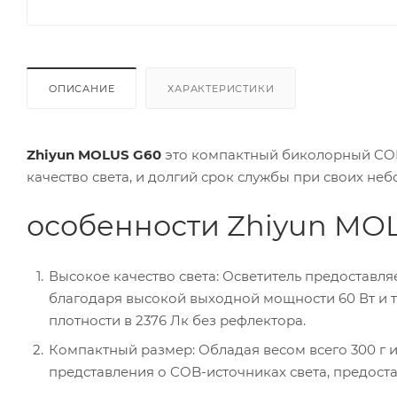
ОПИСАНИЕ
ХАРАКТЕРИСТИКИ
Zhiyun MOLUS G60
это компактный биколорный COB
качество света, и долгий срок службы при своих не
особенности Zhiyun MO
Высокое качество света: Осветитель предоставля
благодаря высокой выходной мощности 60 Вт и т
плотности в 2376 Лк без рефлектора.
Компактный размер: Обладая весом всего 300 г и
представления о COB-источниках света, предос
без громоздких и тяжелых прожекторов.