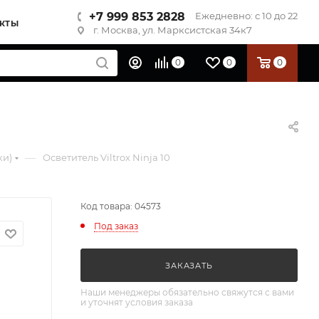
+7 999 853 2828
Ежедневно: с 10 до 22
КТЫ
г. Москва, ул. Марксистская 34к7
0
0
0
—
ки)
Осветитель Viltrox Ninja 10
Код товара: 04573
Под заказ
ЗАКАЗАТЬ
Наши менеджеры обязательно свяжутся с вами
и уточнят условия заказа