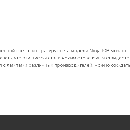
евной свет, температуру света модели Ninja 10B можно
казать, что эти цифры стали неким отраслевым стандарто
тая с лампами различных производителей, можно ожидат
жно регулировать от 0 до 100%.