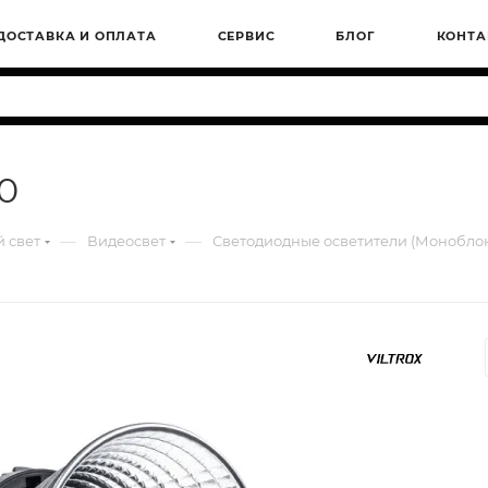
ДОСТАВКА И ОПЛАТА
СЕРВИС
БЛОГ
КОНТА
10
—
—
 свет
Видеосвет
Светодиодные осветители (Монобло