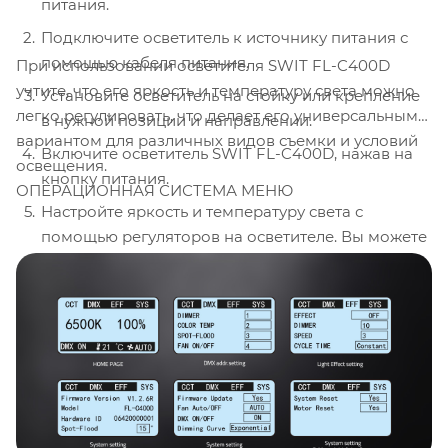
питания.
Подключите осветитель к источнику питания с
помощью кабеля питания.
При использовании осветителя SWIT FL-C400D
учтите, что его яркость и температуру света можно
Установите осветитель на стойку или крепление
легко регулировать, что делает его универсальным
в нужной позиции и направлении.
вариантом для различных видов съемки и условий
Включите осветитель SWIT FL-C400D, нажав на
освещения.
кнопку питания.
ОПЕРАЦИОННАЯ СИСТЕМА МЕНЮ
Настройте яркость и температуру света с
помощью регуляторов на осветителе. Вы можете
выбрать желаемый уровень освещения и
цветовую температуру в зависимости от условий
съемки.
Проверьте освещение на съемочной площадке,
чтобы убедиться, что объекты съемки освещены
равномерно и достаточно ярко.
При необходимости можно использовать