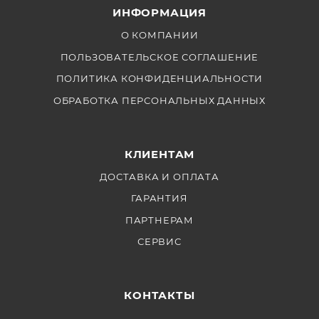
Защитная крышка — 1 шт
ИНФОРМАЦИЯ
Сумка или кейс для переноски — 1 шт
О КОМПАНИИ
ПОЛЬЗОВАТЕЛЬСКОЕ СОГЛАШЕНИЕ
ПОЛИТИКА КОНФИДЕНЦИАЛЬНОСТИ
ОБРАБОТКА ПЕРСОНАЛЬНЫХ ДАННЫХ
КЛИЕНТАМ
ДОСТАВКА И ОПЛАТА
ГАРАНТИЯ
ПАРТНЕРАМ
СЕРВИС
КОНТАКТЫ