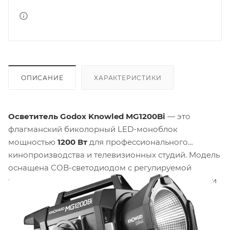
ОПИСАНИЕ
ХАРАКТЕРИСТИКИ
Осветитель Godox Knowled MG1200Bi
— это
флагманский биколорный LED-моноблок
мощностью
1200 Вт
для профессионального
кинопроизводства и телевизионных студий. Модель
оснащена COB-светодиодом с регулируемой
цветовой температурой
2800K–6500K
и индексами
цветопередачи
CRI ≥ 97
и
TLCI ≥ 97
. Максимальная
освещённость с комплектным рефлектором
достигает
78800 люкс
на расстоянии 3 метров с