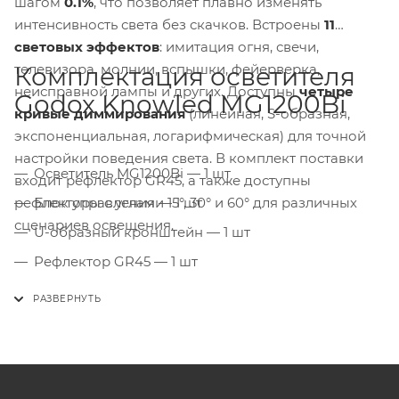
шагом
0.1%
, что позволяет плавно изменять
интенсивность света без скачков. Встроены
11
световых эффектов
: имитация огня, свечи,
телевизора, молнии, вспышки, фейерверка,
Комплектация осветителя
неисправной лампы и других. Доступны
четыре
Godox Knowled MG1200Bi
кривые диммирования
(линейная, S-образная,
экспоненциальная, логарифмическая) для точной
настройки поведения света. В комплект поставки
Осветитель MG1200Bi — 1 шт
входит рефлектор GR45, а также доступны
рефлекторы с углами 15°, 30° и 60° для различных
Блок управления — 1 шт
сценариев освещения.
U-образный кронштейн — 1 шт
Рефлектор GR45 — 1 шт
Кабель питания — 1 шт
Кабель постоянного тока — 1 шт
Антенна — 1 шт
Страховочный трос — 1 шт