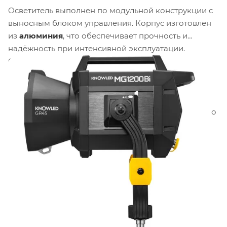
Осветитель выполнен по модульной конструкции с
выносным блоком управления. Корпус изготовлен
из
алюминия
, что обеспечивает прочность и
надёжность при интенсивной эксплуатации.
Система активного охлаждения с регулируемым
вентилятором имеет
четыре режима работы
,
включая бесшумный режим, что позволяет
использовать осветитель в условиях синхронной
звукозаписи. Блок управления оснащён интуитивно
понятным интерфейсом и дисплеем для контроля
параметров.