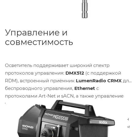
Управление и
совместимость
Осветитель поддерживает широкий спектр
протоколов управления:
DMX512
(с поддержкой
RDM), встроенный приёмник
LumenRadio CRMX
для
беспроводного управления,
Ethernet
с
протоколами Art-Net и sACN, а также управление
через мобильное приложение
Godox Light
по
Bluetooth. Доступно управление с помощью
опциональных пультов 2.4 ГГц. Осветитель оснащён
новым байонетом Godox G Mount
, несовместимым
с Bowens. G Mount имеет контакты для