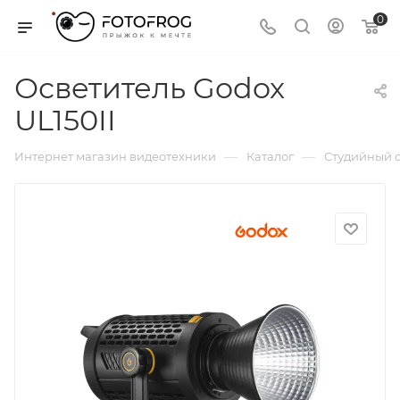
0
Осветитель Godox
UL150II
—
—
Интернет магазин видеотехники
Каталог
Студийный с