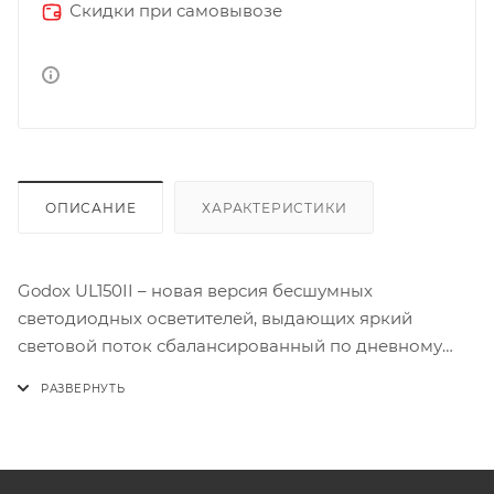
Скидки при самовывозе
ОПИСАНИЕ
ХАРАКТЕРИСТИКИ
Godox UL150II – новая версия бесшумных
светодиодных осветителей, выдающих яркий
световой поток сбалансированный по дневному
свету мощностью до 160Вт. Благодаря
обновленному внешнему блоку управления
(балласту) осветитель получил расширенные
функции. Осветитель имеет встроенные
светодинамические спецэффекты, 4 варианта