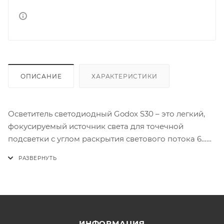
ОПИСАНИЕ
ХАРАКТЕРИСТИКИ
Осветитель светодиодный Godox S30 – это легкий,
фокусируемый источник света для точечной
подсветки с углом раскрытия светового потока 6…
55º и мощностью до 30 Вт. Осветитель разработан
для фотографов и видеографов, профессионально
занимающихся предметной, свадебной, рекламной
съемкой и использующих креативные приемы в
освещении. Для реализации творческих замыслов
специально для S30 разработан широкий
ИНФОРМАЦИЯ