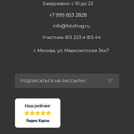
Размер: 21.5х10.8х10 см
Ежедневно: с 10 до 22
Вес: 0.9 кг
+7 999 853 2828
Комплектация :
-Осветитель Godox S30- 1 шт
info@fotofrog.ru
-Сетевой адаптер - 1 шт
Участник ФЗ 223 и ФЗ 44
-Кабель питания длиной 5 м- 1 шт
-Площадка аккумуляторная - 1 шт
г. Москва, ул. Марксистская 34к7
-Кабель D-Tap длиной 50 см - 1 шт
-Кабель D-Tap длиной 180 см - 1 шт
-Чехол для аккумуляторной площадки
-Кабель USB длиной 1.5 м- 1 шт
ПОДПИСАТЬСЯ НА РАССЫЛКУ
-Шторки металлические
-Ключ монтажный шестигранный
-Руководство по эксплуатации
-Гарантийный талон