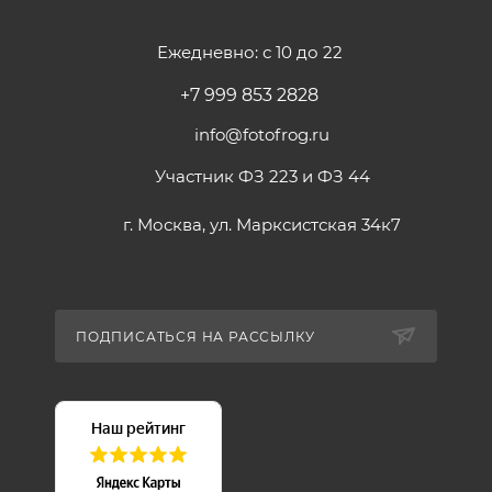
рефлектора)
Размеры сумки: 350х230х190мм
Ежедневно: с 10 до 22
Вес осветителя (без рукоятки и рефлектора): 0.77кг
+7 999 853 2828
Вес комплекта в сумке: 3.2кг
info@fotofrog.ru
Участник ФЗ 223 и ФЗ 44
г. Москва, ул. Марксистская 34к7
ПОДПИСАТЬСЯ НА РАССЫЛКУ