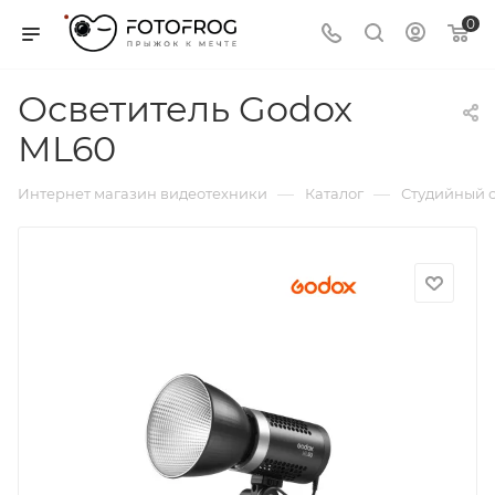
0
Осветитель Godox
ML60
—
—
Интернет магазин видеотехники
Каталог
Студийный с