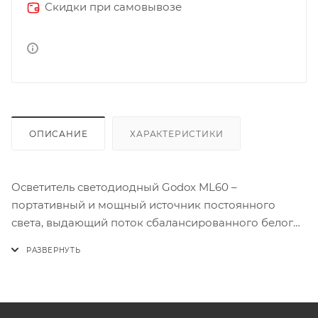
Скидки при самовывозе
ОПИСАНИЕ
ХАРАКТЕРИСТИКИ
Осветитель светодиодный Godox ML60 –
портативный и мощный источник постоянного
света, выдающий поток сбалансированного белого
дневного света с цветовой температурой 5600±200K
и мощностью 60 Вт. Осветитель весом всего 770 г
имеет легкую пластиковую рукоятку для работы «с
рук». Не греется. Благодаря компактным размерам
145х88х88мм, не превышающим размер ладони, с