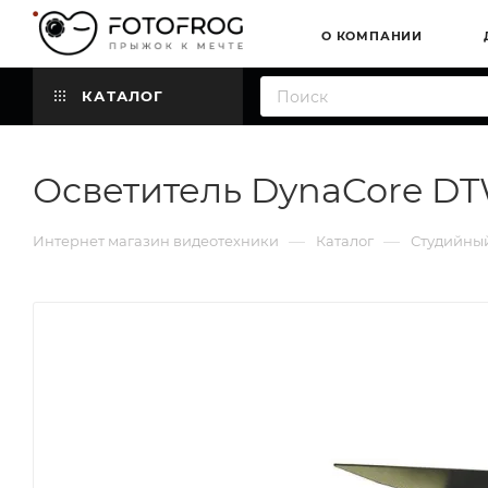
О КОМПАНИИ
КАТАЛОГ
Осветитель DynaCore D
—
—
Интернет магазин видеотехники
Каталог
Студийный