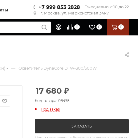
+7 999 853 2828
Ежедневно: с 10 до 22
КТЫ
г. Москва, ул. Марксистская 34к7
0
0
0
—
ки)
Осветитель DynaCore DTW-300/500W
17 680
₽
Код товара: 09493
Под заказ
ЗАКАЗАТЬ
Наши менеджеры обязательно свяжутся с вами