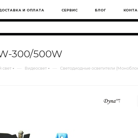
ДОСТАВКА И ОПЛАТА
СЕРВИС
БЛОГ
КОНТА
TW-300/500W
—
—
 свет
Видеосвет
Светодиодные осветители (Монобло