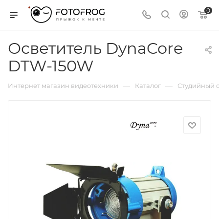
0
Осветитель DynaCore
DTW-150W
—
—
Интернет магазин видеотехники
Каталог
Студийный с