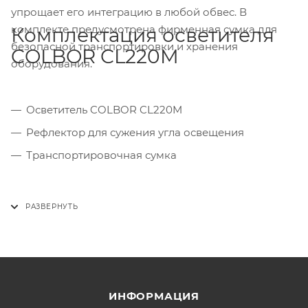
упрощает его интеграцию в любой обвес. В
комплекте предусмотрена фирменная сумка для
Комплектация осветителя
безопасной транспортировки и хранения
COLBOR CL220M
оборудования.
Осветитель COLBOR CL220M
Рефлектор для сужения угла освещения
Транспортировочная сумка
ИНФОРМАЦИЯ