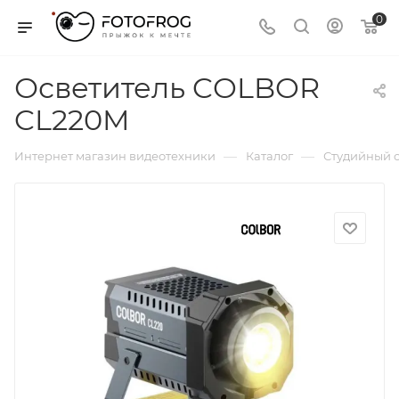
0
Осветитель COLBOR
CL220M
—
—
Интернет магазин видеотехники
Каталог
Студийный с