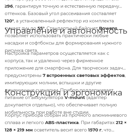
≥96
, гарантируя точную и естественную передачу
оттенков. Базовый угол рассеивания составляет
120°
, а установленный рефлектор из комплекта
сужает луч до
55°
. Стандартный байонет
Bowens
Управление и автономность
позволяет использовать практически любые
насадки и софтбоксы для формирования нужного
рисунка света.
Настройка параметров осуществляется как с
корпуса, так и удаленно через фирменное
приложение для смартфона. Для творческих задач
предусмотрены
7 встроенных световых эффектов
,
имитирующих молнии, вспышки и другие
динамичные сценарии. Прибор поддерживает
Конструкция и эргономика
питание от аккумулятора
V-mount
(адаптер
докупается отдельно), что обеспечивает полную
мобильность при работе вне студии.
Корпус прибора собран из прочного алюминиевого
сплава и легкого
ABS-пластика
. При габаритах
212 ×
128 × 219 мм
осветитель весит всего
1570 г
, что