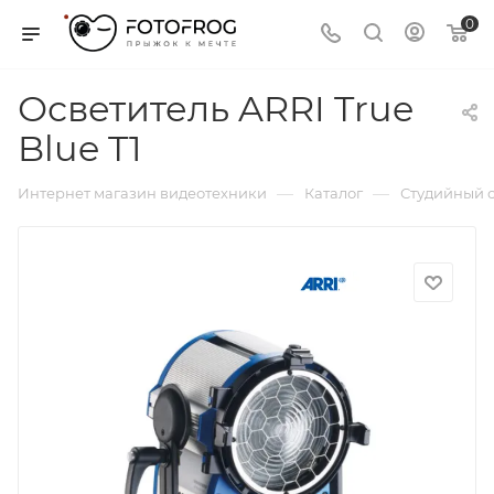
0
Осветитель ARRI True
Blue T1
—
—
Интернет магазин видеотехники
Каталог
Студийный с