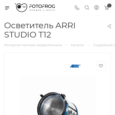
0
Осветитель ARRI
STUDIO T12
—
—
Интернет магазин видеотехники
Каталог
Студийный с