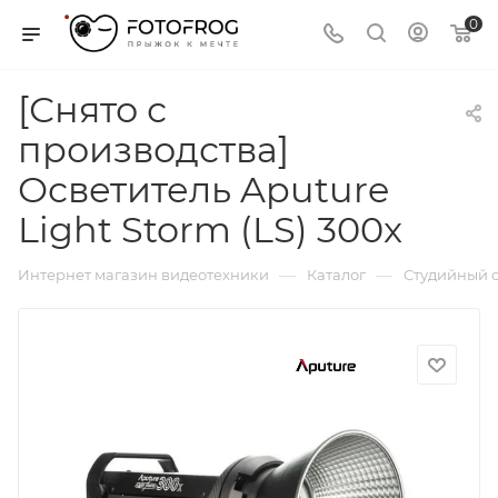
0
[Снято с
производства]
Осветитель Aputure
Light Storm (LS) 300x
—
—
Интернет магазин видеотехники
Каталог
Студийный с