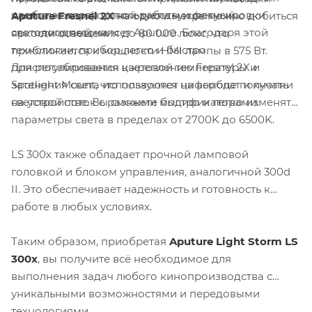
цветов, которая использует двухцветный
наиболее комфортной работы и фокусировки
Aputure Fresnel 2X
на одном метре можно добиться
светодиодный чипсет Aputure. Благодаря этой
светового потока.
яркости освещения до 80 000 люкс, что
технологии, прибор легко и быстро
приближается к мощности HMI лампы в 575 Вт.
Для регулирования цветовой температуры и
приспосабливается к креплению Fresnel 2X и
затенения света используются циферблат и кнопки
Spotlight Mount, что позволяет на выходе получать
на устройстве. Вы сможете быстро и легко изменять
световой поток с разными модификаторами.
параметры света в пределах от 2700K до 6500K.
LS 300x также обладает прочной ламповой
головкой и блоком управления, аналогичной 300d
II. Это обеспечивает надежность и готовность к
работе в любых условиях.
Таким образом, приобретая
Aputure Light Storm LS
300x
, вы получите всё необходимое для
выполнения задач любого кинопроизводства с
уникальными возможностями и передовыми
технологиями.