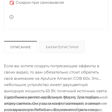
Скидки при самовывозе
ОПИСАНИЕ
ХАРАКТЕРИСТИКИ
Если вы хотите создать потрясающие эффекты в
своих видео, то вам обязательно стоит обратить
свое внимание на Aputure Amaran COB 60x. Это
небольшое устройство имеет двухцветную
выходную мощность 65 Вт, точечный источник света
Светильник имеет идеальную форму для мобильной
и удобное крепление Bowens Mount. Благодаря
видеосъемки. Он похож на фотоаппарат и имеет
этому светильнику вы сможете изменять освещение
размеры всего 11х11х11 см. Вы можете брать его с
и создавать различные настроения в своих видео.