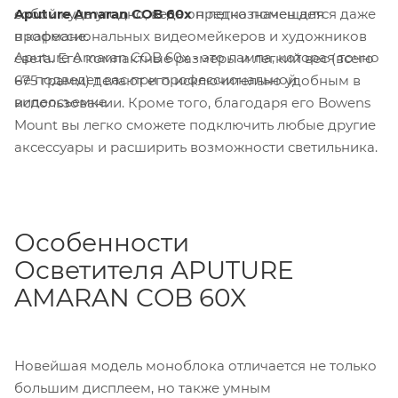
собой куда угодно, ведь он легко помещается даже
Aputure Amaran COB 60x
предназначен для
в кармане.
профессиональных видеомейкеров и художников
Aputure Amaran COB 60x - это лампа, которая точно
света. Его компактные размеры и легкий вес (всего
не подведет вас при профессиональной
675 грамм) делают его исключительно удобным в
видеосъемке.
использовании. Кроме того, благодаря его Bowens
Mount вы легко сможете подключить любые другие
аксессуары и расширить возможности светильника.
Особенности
Осветителя APUTURE
AMARAN COB 60X
Новейшая модель моноблока отличается не только
большим дисплеем, но также умным