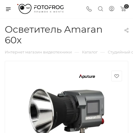
0
Осветитель Amaran
60x
—
—
Интернет магазин видеотехники
Каталог
Студийный с