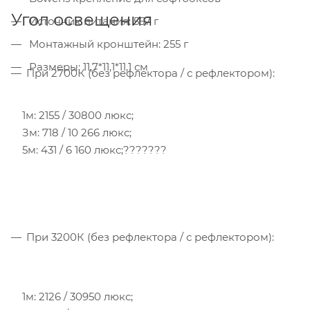
Угол освещения
Источник питания: 557 г
Монтажный кронштейн: 255 г
Размеры: 11,7*11,1*11,1 см
При 2700К (без рефлектора / с рефлектором):
1м: 2155 / 30800 люкс;
Зм: 718 / 10 266 люкс;
5м: 431 / 6 160 люкс;???????
При 3200К (без рефлектора / с рефлектором):
1м: 2126 / 30950 люкс;