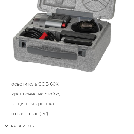
осветитель COB 60X
крепление на стойку
защитная крышка
отражатель (15°)
батарейная площадка NP-F х2
сетевой адаптер