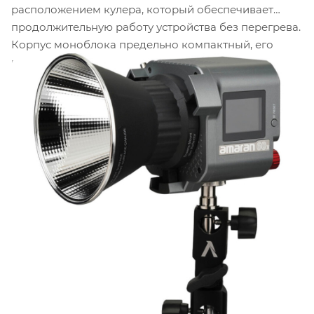
расположением кулера, который обеспечивает
продолжительную работу устройства без перегрева.
Корпус моноблока предельно компактный, его
габариты составляют всего 4х4х4 дюйма, а вес не
превышает 700 граммов. Стандартное крепление
1/4" будет служить отличным помощником при
установке на штатив или кронштейн. Благодаря
новейшим фишкам, вы сможете создавать
потрясающие эффекты и улучшать качество ваших
видео без заметных усилий.