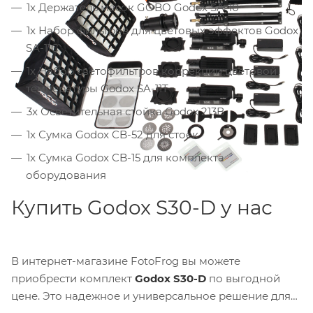
1x Держатель масок GOBO Godox SA-10
1x Набор фильтров для цветовых эффектов Godox
SA-11C
1x Набор светофильтров коррекции цветовой
температуры Godox SA-11T
3x Осветительная стойка Godox 213B
1x Сумка Godox CB-52 для стоек
1x Сумка Godox CB-15 для комплекта
оборудования
Купить Godox S30-D у нас
В интернет-магазине FotoFrog вы можете
приобрести комплект
Godox S30-D
по выгодной
цене. Это надежное и универсальное решение для