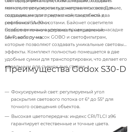
благодаря металлическим шторкам, которые
светомодификаторы, позволяющие создавать
помогают регулировать и направлять свет. Для
мягкое, точечное или художественное освещение,
создания мягкого света в комплекте есть два
подходящее для предметной, свадебной и
софтбокса SA-30 с сотами. Байонет осветителя
рекламной съемки.
Особое внимание уделено проекционной насадке
позволяет точно настраивать направление
SA-P, набору масок GOBO и светофильтрам,
светового пучка.
которые позволяют создавать уникальные световые
эффекты. Комплект полностью помещается в две
удобные сумки для транспортировки, что делает его
идеальным для съемок вне студии.
Преимущества Godox S30-D
Фокусируемый свет: регулируемый угол
раскрытия светового потока от 6° до 55° для
точного освещения объектов.
Высокая цветопередача: индекс CRI/TLCI ≥96
гарантирует естественные и точные цвета.