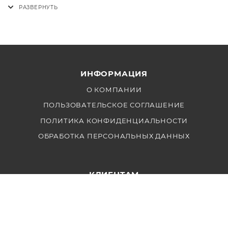
профессиональной съемки, сочетающее в себе
инновационные технологии и удобство
использования. Создавайте потрясающие кадры с
Godox S30-D!
ИНФОРМАЦИЯ
О КОМПАНИИ
ПОЛЬЗОВАТЕЛЬСКОЕ СОГЛАШЕНИЕ
ПОЛИТИКА КОНФИДЕНЦИАЛЬНОСТИ
ОБРАБОТКА ПЕРСОНАЛЬНЫХ ДАННЫХ
КЛИЕНТАМ
ДОСТАВКА И ОПЛАТА
ГАРАНТИЯ
ПАРТНЕРАМ