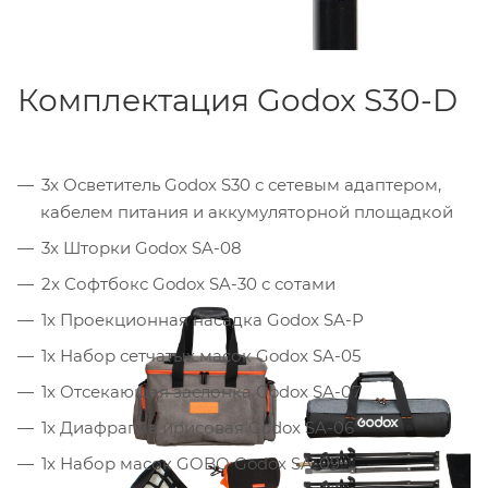
Комплектация Godox S30-D
3x Осветитель Godox S30 с сетевым адаптером,
кабелем питания и аккумуляторной площадкой
3x Шторки Godox SA-08
2x Софтбокс Godox SA-30 с сотами
1x Проекционная насадка Godox SA-P
1x Набор сетчатых масок Godox SA-05
1x Отсекающая заслонка Godox SA-07
1x Диафрагма ирисовая Godox SA-06
1x Набор масок GOBO Godox SA-09