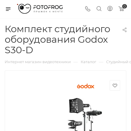
0
Комплект студийного
оборудования Godox
S30-D
—
—
Интернет магазин видеотехники
Каталог
Студийный с