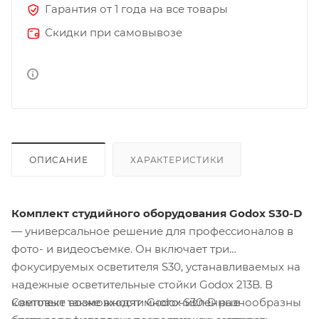
Гарантия от 1 года на все товары
Скидки при самовывозе
ОПИСАНИЕ
ХАРАКТЕРИСТИКИ
Комплект студийного оборудования Godox S30-D
— универсальное решение для профессионалов в
фото- и видеосъемке. Он включает три
фокусируемых осветителя S30, устанавливаемых на
надежные осветительные стойки Godox 213B. В
Световые возможности Godox S30-D разнообразны
комплект также входят многочисленные