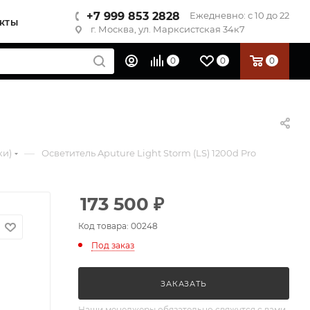
+7 999 853 2828
Ежедневно: с 10 до 22
КТЫ
г. Москва, ул. Марксистская 34к7
0
0
0
—
ки)
Осветитель Aputure Light Storm (LS) 1200d Pro
173 500
₽
Код товара: 00248
Под заказ
ЗАКАЗАТЬ
Наши менеджеры обязательно свяжутся с вами