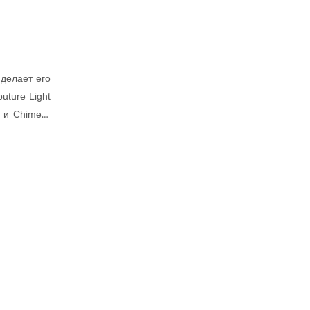
делает его
ture Light
 и Chimera