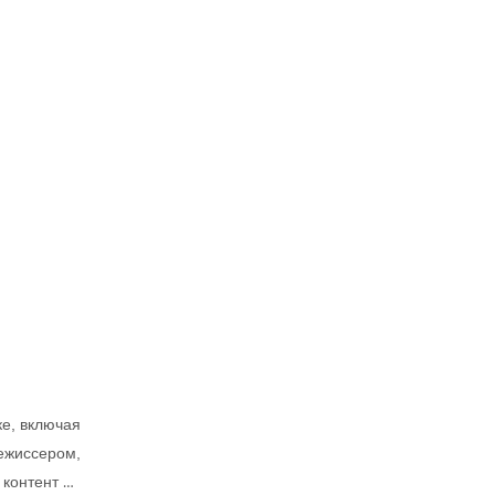
е, включая
режиссером,
контент на