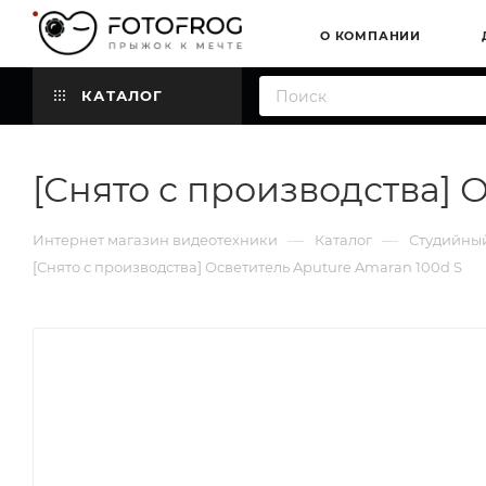
О КОМПАНИИ
КАТАЛОГ
[Снято с производства] 
—
—
Интернет магазин видеотехники
Каталог
Студийный
[Снято с производства] Осветитель Aputure Amaran 100d S