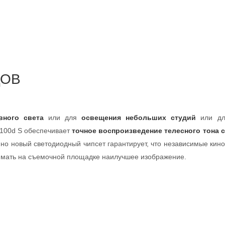
ЦОВ
вного света
или для
освещения небольших студий
или д
 100d S обеспечивает
точное воспроизведение телесного тона 
но новый светодиодный чипсет гарантирует, что независимые кин
нимать на съемочной площадке наилучшее изображение.