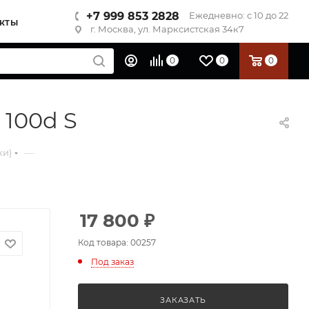
+7 999 853 2828
Ежедневно: с 10 до 22
КТЫ
г. Москва, ул. Марксистская 34к7
0
0
0
 100d S
—
ки)
17 800
₽
Код товара: 00257
Под заказ
ЗАКАЗАТЬ