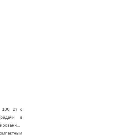
 100 Вт с
ередачи в
рированные
компактным