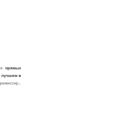
ля
прямых
с лучшим в
орежиссеры