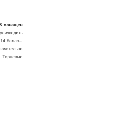
 S оснащен
производить
 14 баллов.
значительно
. Торцевые