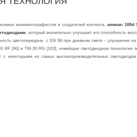
Я ТЕХНОЛОГИЯ
висимых кинематографистов и создателей контента,
amaran 100d
ветодиодами
, который значительно улучшает его способность вос
чность цветопередачи. с SSI 86 при дневном свете – улучшение на
30 RF [96] и TM-30 RG [103], новейшая светодиодная технология 
т с некоторыми из самых высокопроизводительных светодиодов