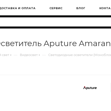
ДОСТАВКА И ОПЛАТА
СЕРВИС
БЛОГ
КОНТА
Осветитель Aputure Amaran
—
—
 свет
Видеосвет
Светодиодные осветители (Монобло