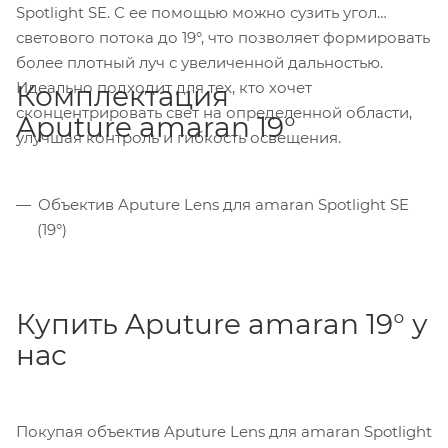
Spotlight SE. С ее помощью можно сузить угол
светового потока до 19°, что позволяет формировать
более плотный луч с увеличенной дальностью.
Идеально подходит для тех, кто хочет
Комплектация
сконцентрировать свет на определенной области,
Aputure amaran 19°
улучшая контроль и гибкость освещения.
Объектив Aputure Lens для amaran Spotlight SE
(19°)
Купить Aputure amaran 19° у
нас
Покупая объектив Aputure Lens для amaran Spotlight