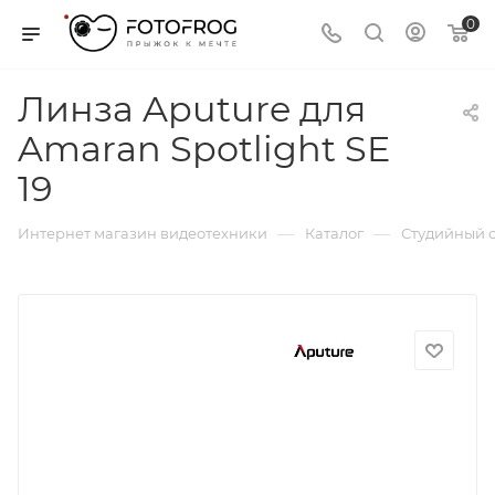
0
Линза Aputure для
Amaran Spotlight SE
19
—
—
Интернет магазин видеотехники
Каталог
Студийный с