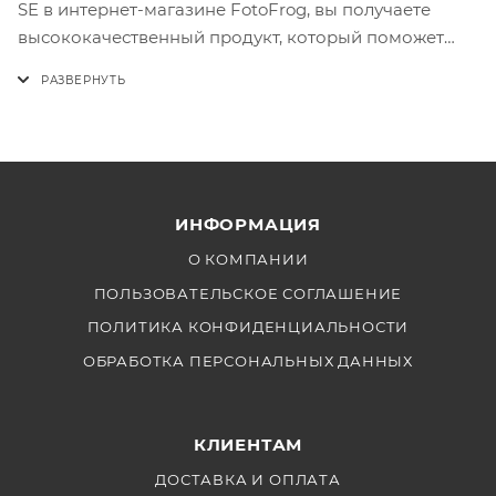
SE в интернет-магазине FotoFrog, вы получаете
высококачественный продукт, который поможет
вам добиться идеального освещения для любой
съемки. Закажите прямо сейчас и улучшите
качество вашего освещения с Aputure Lens!
ИНФОРМАЦИЯ
О КОМПАНИИ
ПОЛЬЗОВАТЕЛЬСКОЕ СОГЛАШЕНИЕ
ПОЛИТИКА КОНФИДЕНЦИАЛЬНОСТИ
ОБРАБОТКА ПЕРСОНАЛЬНЫХ ДАННЫХ
КЛИЕНТАМ
ДОСТАВКА И ОПЛАТА