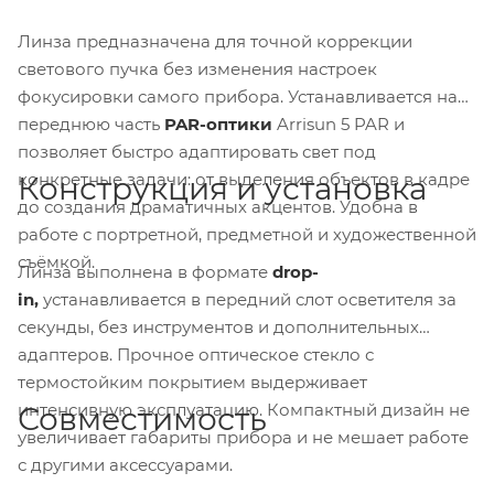
Линза предназначена для точной коррекции
светового пучка без изменения настроек
фокусировки самого прибора. Устанавливается на
переднюю часть
PAR-оптики
Arrisun 5 PAR и
позволяет быстро адаптировать свет под
конкретные задачи: от выделения объектов в кадре
Конструкция и установка
до создания драматичных акцентов. Удобна в
работе с портретной, предметной и художественной
съёмкой.
Линза выполнена в формате
drop-
in,
устанавливается в передний слот осветителя за
секунды, без инструментов и дополнительных
адаптеров. Прочное оптическое стекло с
термостойким покрытием выдерживает
интенсивную эксплуатацию. Компактный дизайн не
Совместимость
увеличивает габариты прибора и не мешает работе
с другими аксессуарами.