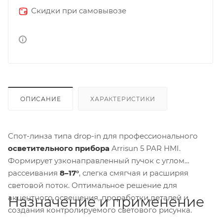
Скидки при самовывозе
ОПИСАНИЕ
ХАРАКТЕРИСТИКИ
Спот-линза типа drop-in для профессионального
осветительного прибора
Arrisun 5 PAR HMI.
Формирует узконаправленный пучок с углом
рассеивания
8–17°
, слегка смягчая и расширяя
световой поток. Оптимальное решение для
акцентного освещения, проработки деталей и
Назначение и применение
создания контролируемого светового рисунка.