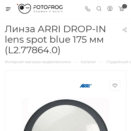
0
Линза ARRI DROP-IN
lens spot blue 175 мм
(L2.77864.0)
—
—
Интернет магазин видеотехники
Каталог
Студийный с