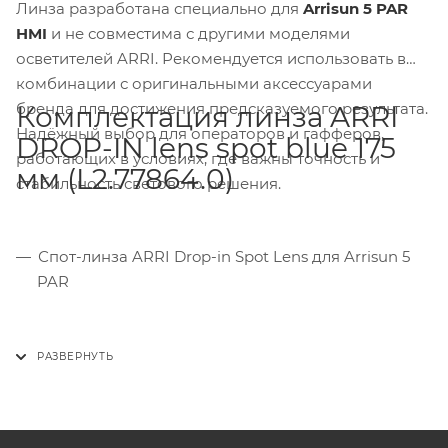
Линза разработана специально для
Arrisun 5 PAR
HMI
и не совместима с другими моделями
осветителей ARRI. Рекомендуется использовать в
комбинации с оригинальными аксессуарами
бренда для достижения предсказуемого результата.
Комплектация линза ARRI
Надёжный выбор для операторов и гафферов,
DROP-IN lens spot blue 175
работающих в условиях, где важны точность и
мм (L2.77864.0)
стабильность светового решения.
Спот-линза ARRI Drop-in Spot Lens для Arrisun 5
PAR