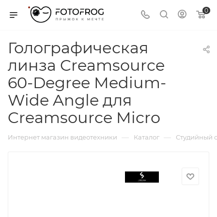
0
Голографическая
линза Creamsource
60-Degree Medium-
Wide Angle для
Creamsource Micro
—
—
Интернет магазин видеотехники
Каталог
Студийный с