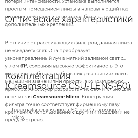
потери интенсивности. Установка выполняется
простым помещением линзы в направляющий паз
на передней панели осветителя без инструментов и
Оптические характеристики
дополнительных креплений.
В отличие от рассеивающих фильтров, данная линза
не «съедает» свет. Она преобразует
узконаправленный луч в мягкий заливной свет с
углом
61°
, сохраняя высокую эффективность. Это
позволяет работать на больших расстояниях или с
Комплектация
меньшими значениями яркости, экономя ресурс
(Creamsource CSU-LENS-60)
прибора. Аксессуар разработан исключительно для
осветителя
Creamsource Micro
. Конструкция
фильтра точно соответствует фирменному пазу
Голографическая линза 60° для Creamsource
крепления. Использование с другими моделями не
Micro
предусмотрено.