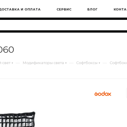
ДОСТАВКА И ОПЛАТА
СЕРВИС
БЛОГ
КОНТА
060
—
—
—
 свет
Модификаторы света
Софтбоксы
Софтбок