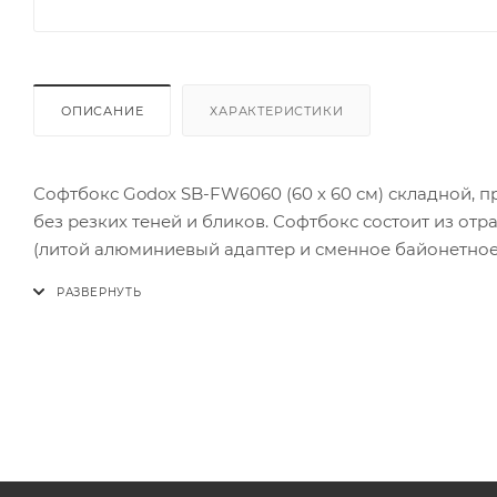
ОПИСАНИЕ
ХАРАКТЕРИСТИКИ
Софтбокс Godox SB-FW6060 (60 х 60 см) складной,
без резких теней и бликов. Софтбокс состоит из отр
(литой алюминиевый адаптер и сменное байонетное 
осветительные приборы с другим байонетом можно 
В комплекте с софтбоксом поставляются соты. С пом
«козырьку» софтбокса. Соты применяется для форми
плавным светотеневым переходом от центра к краю 