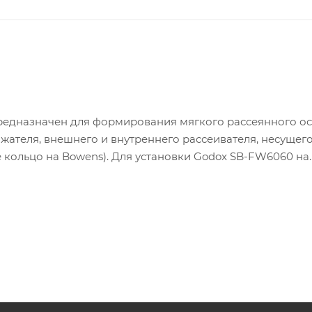
 предназначен для формирования мягкого рассеянного 
ажателя, внешнего и внутреннего рассеивателя, несущег
кольцо на Bowens). Для установки Godox SB-FW6060 на
использовать переходные кольца.
ощью «липучки» (по всему периметру) соты крепятся к
рования ограниченного и направленного светового пот
светового пятна.