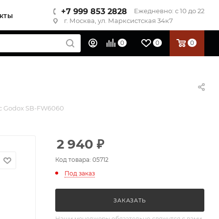
+7 999 853 2828
Ежедневно: с 10 до 22
КТЫ
г. Москва, ул. Марксистская 34к7
0
0
0
с Godox SB-FW6060
2 940
₽
Код товара: 05712
Под заказ
ЗАКАЗАТЬ
Наши менеджеры обязательно свяжутся с вами