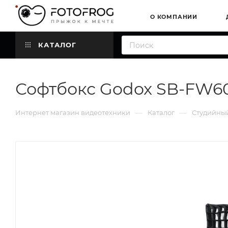
О КОМПАНИИ
КАТАЛОГ
Софтбокс Godox SB-FW6
—
—
Интернет магазин видеотехники
Каталог
Студийный