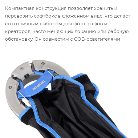
Компактная конструкция позволяет хранить и
перевозить софтбокс в сложенном виде, что делает
его отличным выбором для фотографов и
креаторов, часто меняющих локацию или рабочую
обстановку. Он совместим с COB-осветителями
amaran и другими источниками света с креплением
Bowens мощностью до 600 Вт
. Установка занимает
всего несколько секунд — достаточно потянуть за
ручку блокировки. Компактный профиль делает
софтбокс идеальным для студий с ограниченным
пространством.