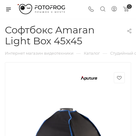
0
Софтбокс Amaran
Light Box 45x45
—
—
Интернет магазин видеотехники
Каталог
Студийный с