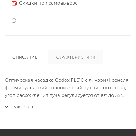
Скидки при самовывозе
ОПИСАНИЕ
ХАРАКТЕРИСТИКИ
Оптическая насадка Godox FLS10 с линзой Френеля
формирует яркий равномерный луч чистого света,
угол расхождения луча регулируется от 10° до 35°.
Насадка предназначена для использования
совместно с светодиодными студийными
осветителями с байонетом Bowens.
Модель: Godox FLS10