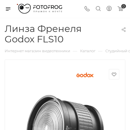
0
Линза Френеля
Godox FLS10
—
—
Интернет магазин видеотехники
Каталог
Студийный с