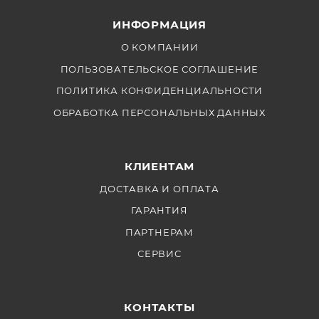
Байонет: Bowens
ИНФОРМАЦИЯ
Совместимость: Knowled M600D, VL и др.
светодиодными осветителями
О КОМПАНИИ
Регулировка угла рассеивания: 10°-35°
ПОЛЬЗОВАТЕЛЬСКОЕ СОГЛАШЕНИЕ
Диапазон рабочих температур: -10°C~40°C
ПОЛИТИКА КОНФИДЕНЦИАЛЬНОСТИ
Размер: 295х295х135 мм
ОБРАБОТКА ПЕРСОНАЛЬНЫХ ДАННЫХ
Размер кофра: 360х360х180 мм
Вес: 3кг
Вес комплекта в кофре: 4.55кг
КЛИЕНТАМ
ДОСТАВКА И ОПЛАТА
ГАРАНТИЯ
ПАРТНЕРАМ
СЕРВИС
КОНТАКТЫ