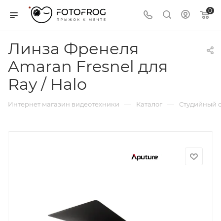
0
Линза Френеля
Amaran Fresnel для
Ray / Halo
—
—
Интернет магазин видеотехники
Каталог
Студийный с