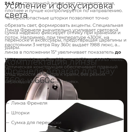
24,5 см
стеклянной линзе свет становится ярче,
Усиление и фокусировка
плотнее и лучше контролируется по направлению.
света
Четырёхлопастные шторки позволяют точно
обрезать свет, формировать акценты. Специальная
Линза Френеля значительно усиливает световой
сумка надёжно фиксирует оптику при хранении и
поток. Например, при температуре 4300К, на
переноске и аксессуары, предотвращая царапины и
расстоянии 3 метра Ray 360c выдаёт 1988 люкс, а
удары.
линза в положении 15° увеличивает показатель
до
18110 люкс
! А для Ray 660c —с 4470
до 29945 люкс
.
Комплектация линзы
Оптическая конструкция обеспечивает плавный
Френеля Amaran для Ray
спад яркости от центра к краям, без резких
360c и 660c
перепадов или «горячих точек».
Линза Френеля
Шторки
Сумка для переноски