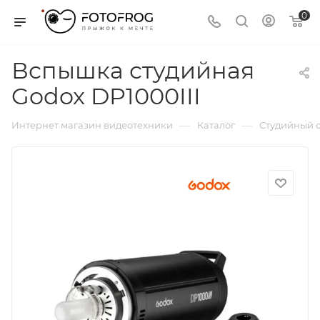
0
Вспышка студийная
Godox DP1000III
—
—
Интернет магазин видеотехники
Каталог
Студийный с