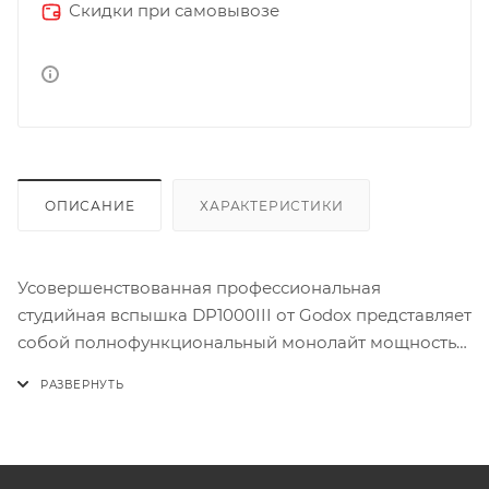
Скидки при самовывозе
ОПИСАНИЕ
ХАРАКТЕРИСТИКИ
Усовершенствованная профессиональная
студийная вспышка DP1000III от Godox представляет
собой полнофункциональный монолайт мощностью
1000 Вт с широкими профессиональными и
удобными функциями. Цветовая температура
головки составляет 5600 К, время быстрой
перезагрузки до полной мощности составляет всего
1 секунду, а длительность вспышки составляет от