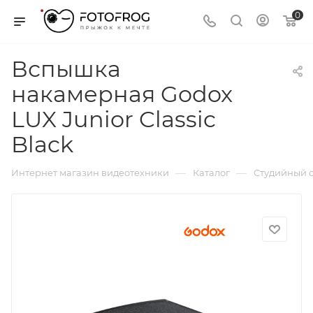
0
Вспышка
накамерная Godox
LUX Junior Classic
Black
—
—
Интернет магазин видеотехники
Каталог
Студийный с