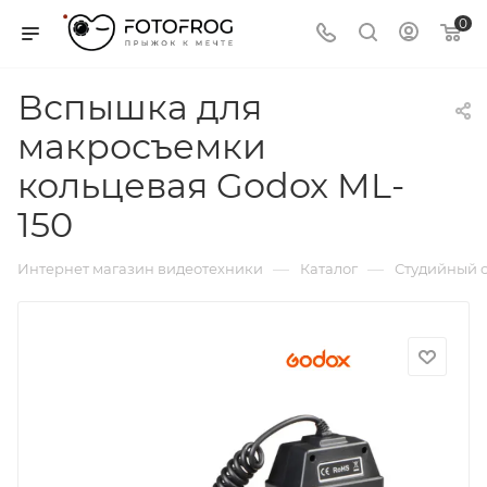
0
Вспышка для
макросъемки
кольцевая Godox ML-
150
—
—
Интернет магазин видеотехники
Каталог
Студийный с