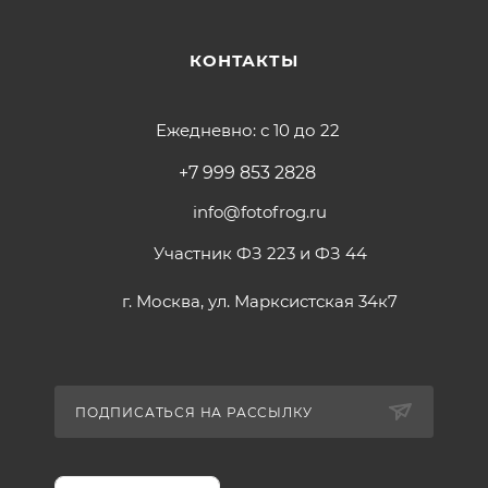
Размеры:
-вспышка: 128x103x28 мм
КОНТАКТЫ
-управлявший блок: 75x50x160 мм
Вес: 370 г
Ежедневно: с 10 до 22
+7 999 853 2828
info@fotofrog.ru
Участник ФЗ 223 и ФЗ 44
г. Москва, ул. Марксистская 34к7
ПОДПИСАТЬСЯ НА РАССЫЛКУ