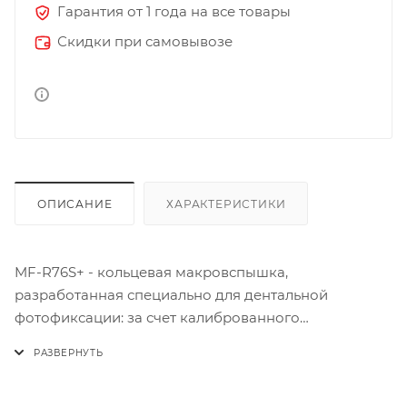
Гарантия от 1 года на все товары
Скидки при самовывозе
ОПИСАНИЕ
ХАРАКТЕРИСТИКИ
MF-R76S+ - кольцевая макровспышка,
разработанная специально для дентальной
фотофиксации: за счет калиброванного
автоматического режима TTL вспышка
обеспечивает оптимальное освещение всей
полости рта. MF-R76S + поможет делать снимки на