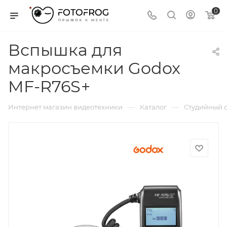
0
Вспышка для
макросъемки Godox
MF-R76S+
—
—
Интернет магазин видеотехники
Каталог
Студийный с