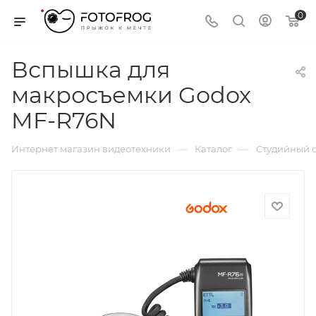
0
Вспышка для
макросъемки Godox
MF-R76N
—
—
Интернет магазин видеотехники
Каталог
Студийный с