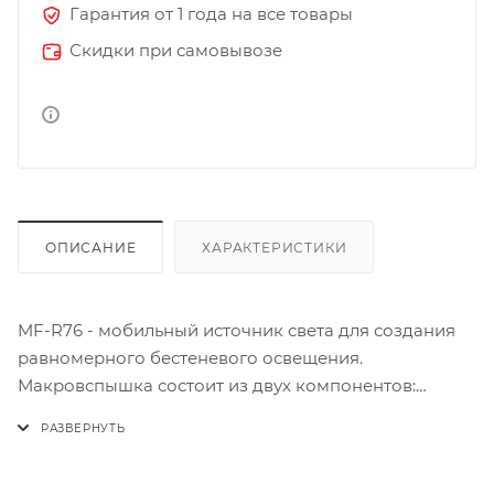
Гарантия от 1 года на все товары
Скидки при самовывозе
ОПИСАНИЕ
ХАРАКТЕРИСТИКИ
MF-R76 - мобильный источник света для создания
равномерного бестеневого освещения.
Макровспышка состоит из двух компонентов:
контроллера, который вставляется в крепление
«горячий башмак» DLSR-камеры, и кольцевой
вспышки, которая крепится к объективу.