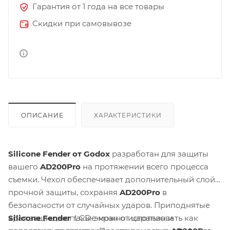
Гарантия от 1 года на все товары
Скидки при самовывозе
ОПИСАНИЕ
ХАРАКТЕРИСТИКИ
Silicone Fender от Godox
разработан для защиты
вашего
AD200Pro
на протяжении всего процесса
съемки. Чехол обеспечивает дополнительный слой
прочной защиты, сохраняя
AD200Pro
в
безопасности от случайных ударов. Приподнятые
Silicone Fender
также можно использовать как
края защищают LCD-экран от царапин и