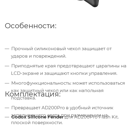
Особенности:
Прочный силиконовый чехол защищает от
ударов и повреждений.
Приподнятые края предотвращают царапины на
LCD-экране и защищают кнопки управления.
Многофункциональность: может использоваться
как защитный чехол или как напольная
Комплектация:
подставка.
Превращает AD200Pro в удобный источник
заполняющего света при размещении на
Godox Silicone Fender
для AD200Pro Flash Kit.
плоской поверхности.