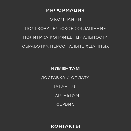
круглой головкой (V1, H200R), а также с другими
ИНФОРМАЦИЯ
накамерными вспышками с адаптерами S-R1, AK-R1
или AKR16.
О КОМПАНИИ
ПОЛЬЗОВАТЕЛЬСКОЕ СОГЛАШЕНИЕ
ПОЛИТИКА КОНФИДЕНЦИАЛЬНОСТИ
ОБРАБОТКА ПЕРСОНАЛЬНЫХ ДАННЫХ
КЛИЕНТАМ
ДОСТАВКА И ОПЛАТА
ГАРАНТИЯ
ПАРТНЕРАМ
СЕРВИС
КОНТАКТЫ