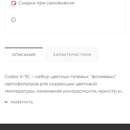
Скидки при самовывозе
ОПИСАНИЕ
ХАРАКТЕРИСТИКИ
Godox V-11C – набор цветных гелевых "фолиевых"
светофильтров для коррекции цветовой
температуры, изменения контрастности, яркости и
цветового решения при съемке различных
объектов.
В набор входит 30 фильтров: по 2 фильтра 15 цветов.
Фильтры диаметром 62 мм предназначены для
использования с накамерными вспышками Godox с