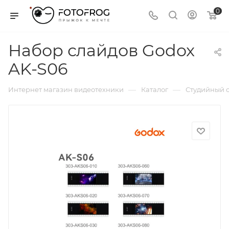
0
Набор слайдов Godox
AK-S06
—
—
Интернет магазин видеотехники
Каталог
Студийный с