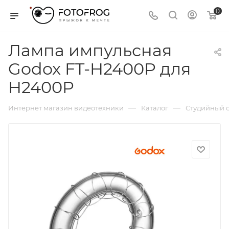
0
Лампа импульсная
Godox FT-H2400P для
H2400P
—
—
Интернет магазин видеотехники
Каталог
Студийный с